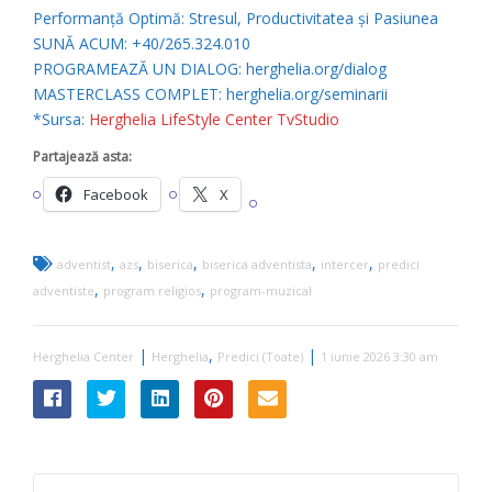
Performanță Optimă: Stresul, Productivitatea și Pasiunea
SUNĂ ACUM: +40/265.324.010
PROGRAMEAZĂ UN DIALOG: herghelia.org/dialog
MASTERCLASS COMPLET: herghelia.org/seminarii
*Sursa:
Herghelia LifeStyle Center TvStudio
Partajează asta:
Facebook
X
,
,
,
,
,
adventist
azs
biserica
biserica adventista
intercer
predici
,
,
adventiste
program religios
program-muzical
|
,
|
Herghelia Center
Herghelia
Predici (Toate)
1 iunie 2026 3:30 am