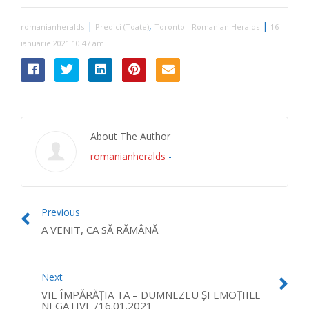
|
,
|
romanianheralds
Predici (Toate)
Toronto - Romanian Heralds
16
ianuarie 2021 10:47 am
About The Author
romanianheralds
-
Previous
A VENIT, CA SĂ RĂMÂNĂ
Next
VIE ÎMPĂRĂȚIA TA – DUMNEZEU ȘI EMOȚIILE
NEGATIVE /16.01.2021