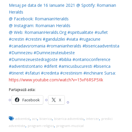
Mesaj pe data de 16 Ianuarie 2021 @ Spotify: Romanian
Heralds
@ Facebook: RomanianHeralds
@ Instagram: Romanian Heralds
@ Web: RomanianHeralds.Org #spiritualitate #suflet
#crestin #crestini #gandulzilei #viata #rugaciune
#canadavsromania #romanianheralds #bisericaadventista
#Dumnezeu #Dumnezeuteiubeste
#Dumnezeuestedragoste #biblia #ontarioconference
#adventistontario #diferit #amicusbucuresti #biserica
#tineret #sfaturi #credinta #crestinism #inchinare Sursa:
https://www.youtube.com/watch?v=15vF6RSP5Xk
Partajează asta:
Facebook
X
,
,
,
,
,
adventist
azs
biserica
biserica adventista
intercer
predici
,
,
adventiste
program religios
program-muzical