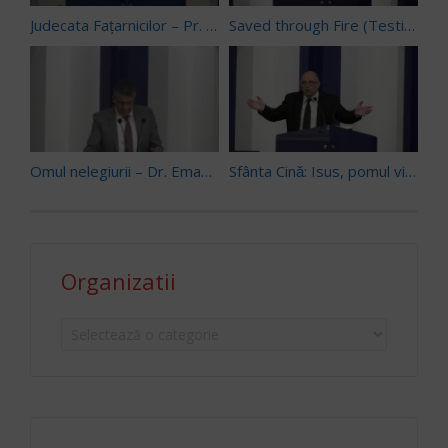
Judecata Fațarnicilor – Pr. Paul Boeru (22/07/17)
Saved through Fire (Testimony) – Joshua Bejan (09/02/19)
Omul nelegiurii – Dr. Emanoil Geaboc (03/11/18)
Sfânta Cină: Isus, pomul vieții – Pr. Paul Boeru (29/12/18)
Organizatii
Organizatii