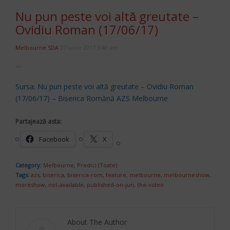
Nu pun peste voi altă greutate –
Ovidiu Roman (17/06/17)
Melbourne SDA
27 iunie 2017 3:40 am
…
Sursa: Nu pun peste voi altă greutate – Ovidiu Roman
(17/06/17) – Biserica Romănă AZS Melbourne
Partajează asta:
Facebook
X
Category:
Melbourne
,
Predici (Toate)
Tags:
azs
,
biserica
,
biserica-rom
,
feature
,
melbourne
,
melbourneshow
,
moreshow
,
not-available
,
published-on-jun
,
the-video
About The Author