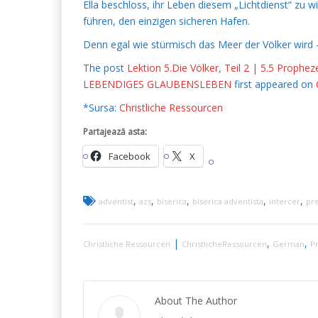
Ella beschloss, ihr Leben diesem „Lichtdienst“ zu 
führen, den einzigen sicheren Hafen.
Denn egal wie stürmisch das Meer der Völker wird –
The post
Lektion 5.Die Völker, Teil 2 | 5.5 Pro
LEBENDIGES GLAUBENSLEBEN
first appeared on
*Sursa:
Christliche Ressourcen
Partajează asta:
Facebook
X
,
,
,
,
,
adventist
azs
biserica
biserica adventista
intercer
pre
|
,
,
Christliche Ressourcen
ChristlicheRessourcen
German
Pr
About The Author