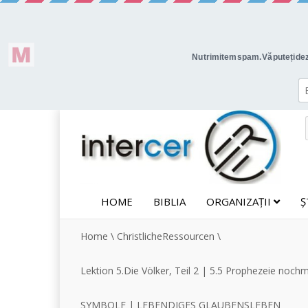
HOME
BIBLIA
ORGANIZAȚII
Ș
Home
\
ChristlicheRessourcen
\
Lektion 5.Die Völker, Teil 2 | 5.5 Prophezeie no
SYMBOLE | LEBENDIGES GLAUBENSLEBEN