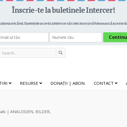
TIRI
RESURSE
DONAȚII | ABON.
CONTACT
chmals | ANALOGIEN, BILDER,