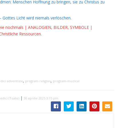
widmen: Menschen Hoffnung zu bringen, sie zu Christus zu
 Gottes Licht wird niemals verlöschen.
phezeie nochmals | ANALOGIEN, BILDER, SYMBOLE |
Christliche Ressourcen
.
,
,
dici adventiste
program religios
program-muzical
|
edici (Toate)
30 aprilie 2025 3:15 pm