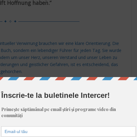
ift Hoffnung haben.“
─ ✦ ✧ ✦ ────────────────────
ritueller Verwirrung brauchen wir eine klare Orientierung. Die
es Buch, sondern ein lebendiger Führer für jeden Tag. Sie wurde
ndern um unser Herz, unseren Verstand und unser Leben zu
rderungen und geistlicher Gefahren, ist es entscheidend, das
 gehorchen.
─ ✦ ✧ ✦ ────────────────────
ndgehalten, der sich mit bösen Menschen verbündet hat, um
 Dunkelheit zu hüllen. Doch Gott hat sie durch seine
rt – damit sie der Menschheitsfamilie als Karte oder
es Wort ist der Führer für die Bewohner dieser gefallenen
geht, wenn er es studiert und seinen Anweisungen folgt.