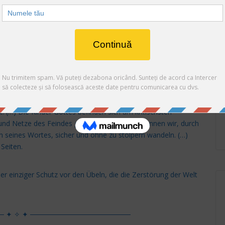
t, in der die Nachfolger Christi die Bibel studieren sollten.
rlässlich, sich mit Jesus, deinem besten Freund, zu beraten.
erzen, damit ich nicht gegen dich sündige.“ Psalm 119,11
 es versäumt haben, durch betendes Studium von Gottes Wort
wie sie ihr entschieden widerstehen können! Wenn die
en die Listen des Feindes nicht.
ir dem Ende der Weltgeschichte kommen, desto weniger
it dem Wort Gottes vertraut gemacht haben.
t. (…) Die Kinder Gottes befinden sich am kritischsten
len und Netze des Feindes gespannt. Und doch können wir, durch
n seines Wortes, sicher und ohne zu stolpern wandeln. (…)
Seiten.
 einziger Schutz vor den Übeln, die die Zerstörung der Welt
─ ✦ ✧ ✦ ────────────────────