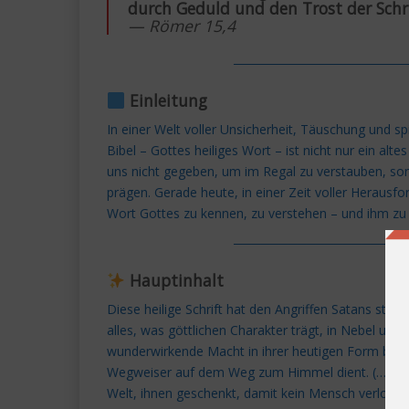
durch Geduld und den Trost der Schr
— Römer 15,4
───────────────────
Einleitung
In einer Welt voller Unsicherheit, Täuschung und spi
Bibel – Gottes heiliges Wort – ist nicht nur ein alt
uns nicht gegeben, um im Regal zu verstauben, so
prägen. Gerade heute, in einer Zeit voller Herausfo
Wort Gottes zu kennen, zu verstehen – und ihm zu
───────────────────
Hauptinhalt
Diese heilige Schrift hat den Angriffen Satans sta
alles, was göttlichen Charakter trägt, in Nebel und
wunderwirkende Macht in ihrer heutigen Form bewah
Wegweiser auf dem Weg zum Himmel dient. (…) Dies
Welt, ihnen geschenkt, damit kein Mensch verloren 