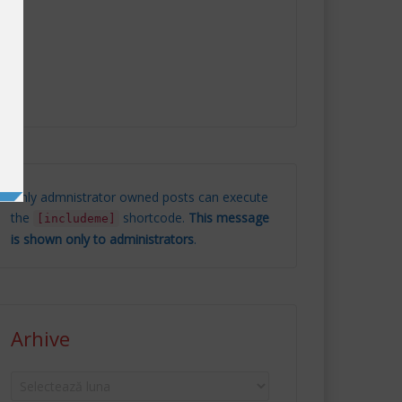
Only admnistrator owned posts can execute
the
shortcode.
This message
[includeme]
is shown only to administrators
.
Arhive
Arhive