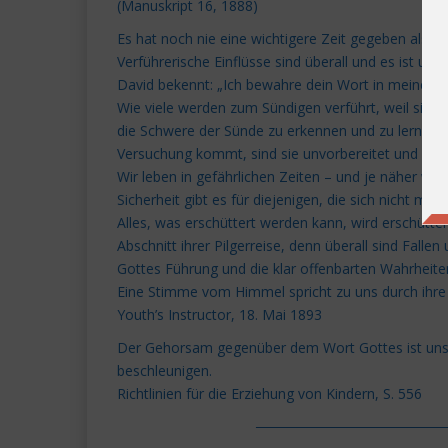
(Manuskript 16, 1888)
Es hat noch nie eine wichtigere Zeit gegeben als jetz
Verführerische Einflüsse sind überall und es ist une
David bekennt: „Ich bewahre dein Wort in meinem H
Wie viele werden zum Sündigen verführt, weil sie
die Schwere der Sünde zu erkennen und zu lernen, 
Versuchung kommt, sind sie unvorbereitet und kenn
Wir leben in gefährlichen Zeiten – und je näher w
Sicherheit gibt es für diejenigen, die sich nicht m
Alles, was erschüttert werden kann, wird erschütter
Abschnitt ihrer Pilgerreise, denn überall sind Fal
Gottes Führung und die klar offenbarten Wahrheite
Eine Stimme vom Himmel spricht zu uns durch ihre 
Youth’s Instructor, 18. Mai 1893
Der Gehorsam gegenüber dem Wort Gottes ist unser
beschleunigen.
Richtlinien für die Erziehung von Kindern, S. 556
───────────────────