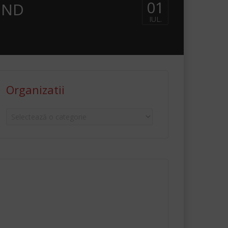
01
 UND
IUL.
Organizatii
Organizatii