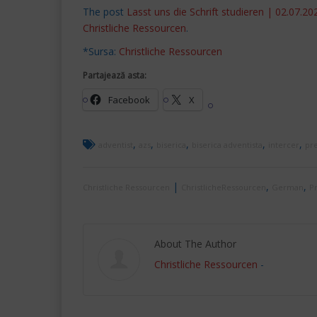
The post
Lasst uns die Schrift studieren | 02.
Christliche Ressourcen
.
*Sursa:
Christliche Ressourcen
Partajează asta:
Facebook
X
,
,
,
,
,
adventist
azs
biserica
biserica adventista
intercer
pre
|
,
,
Christliche Ressourcen
ChristlicheRessourcen
German
Pr
About The Author
Christliche Ressourcen
-