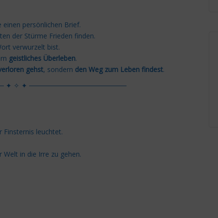
e einen persönlichen Brief.
ten der Stürme Frieden finden.
rt verwurzelt bist.
ern
geistliches Überleben
.
verloren gehst
, sondern
den Weg zum Leben findest
.
─ ✦ ✧ ✦ ────────────────────
r Finsternis leuchtet.
Welt in die Irre zu gehen.