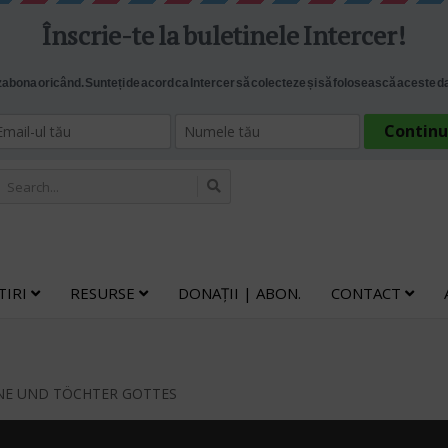
TIRI
RESURSE
DONAȚII | ABON.
CONTACT
 SÖHNE UND TÖCHTER GOTTES