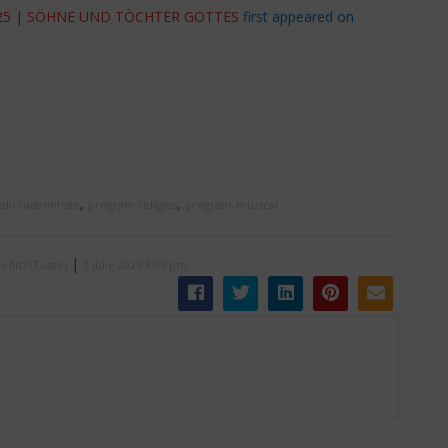
07.2025 | SÖHNE UND TÖCHTER GOTTES
first appeared on
,
,
dici adventiste
program religios
program-muzical
|
edici (Toate)
1 iulie 2025 3:05 pm