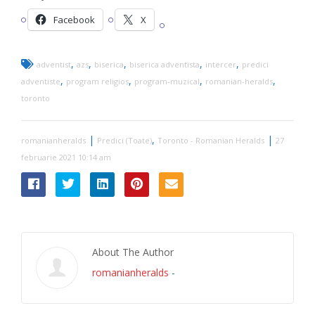
Facebook
X
,
,
,
,
,
adventist
azs
biserica
biserica adventista
intercer
predici
,
,
,
,
adventiste
program religios
program-muzical
romanian-heralds
toronto
|
,
|
romanianheralds
Predici (Toate)
Toronto - Romanian Heralds
27
februarie 2021 10:14 am
About The Author
romanianheralds
-