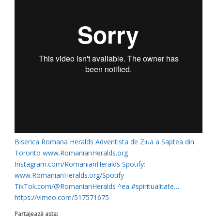
Biserica Romana Heralds Adventista de Ziua a Saptea din
Toronto www.RomanianHeralds.org
Instagram.com/RomanianHeralds Spotify:
www.RomanianHeralds.org/Spotify
TikTok.com/@RomanianHeralds ^ea #spiritualitate…
https://vimeo.com/517571675
Partajează asta: