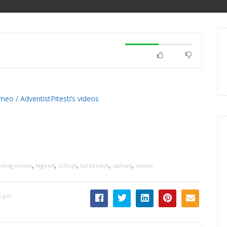
o / AdventistPitesti’s videos
,
,
,
,
,
rning-vimeo
legend
school
turtleneck
upload
vimeo
3 pm