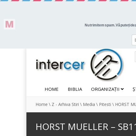
HOME
BIBLIA
ORGANIZAȚII
Ș
Home
\
Z - Arhiva Stiri
\
Media
\
Pitesti
\
HORST MU
HORST MUELLER – SB11