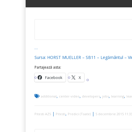
…
Sursa: HORST MUELLER – SB11 – Legământul – Vime
Partajează asta:
Facebook
X
,
,
,
,
,
additional
center-video
developers
jobs
learning
lea
|
,
|
Pitesti AZS
Pitesti
Predici (Toate)
5 decembrie 2015 11:3