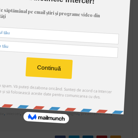
gi8E
,
,
,
,
,
,
tie
intercer
pandemic
pandemie
paradigma
predici adventiste