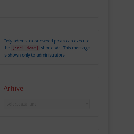
Only admnistrator owned posts can execute
the
shortcode.
This message
[includeme]
is shown only to administrators
.
Arhive
Arhive