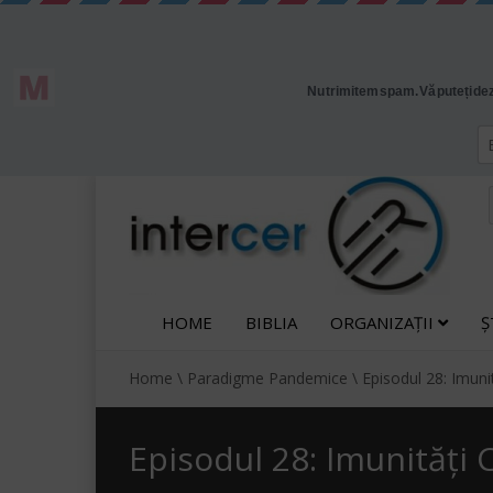
HOME
BIBLIA
ORGANIZAȚII
Ș
Home
\
Paradigme Pandemice
\
Episodul 28: Imuni
Episodul 28: Imunități 