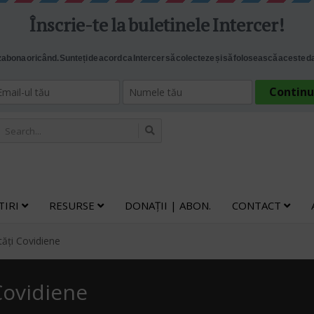
TIRI
RESURSE
DONAȚII | ABON.
CONTACT
tăți Covidiene
Covidiene