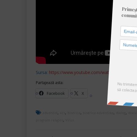
Sursa:
https://www.youtube.com/watch?v=h-UP5qU
Partajează asta:
Facebook
X
,
,
,
,
,
adventist
azs
biserica
biserica adventista
dialog
discu
,
program religios
Virus