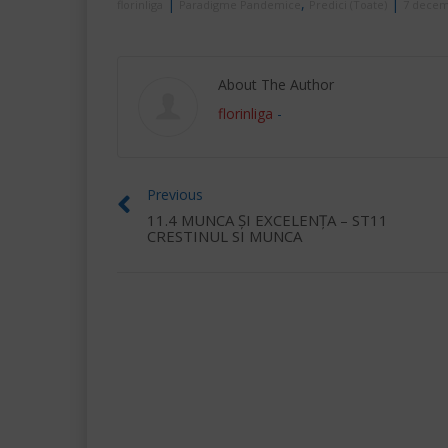
|
,
|
florinliga
Paradigme Pandemice
Predici (Toate)
7 decem
About The Author
florinliga
-
Previous
11.4 MUNCA ȘI EXCELENȚA – ST11
CRESTINUL SI MUNCA