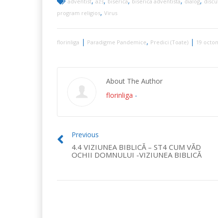
,
,
,
,
,
adventist
azs
biserica
biserica adventista
dialog
discu
,
program religios
Virus
|
,
|
florinliga
Paradigme Pandemice
Predici (Toate)
19 octo
About The Author
florinliga
-
Previous
4.4 VIZIUNEA BIBLICĂ – ST4 CUM VĂD
OCHII DOMNULUI -VIZIUNEA BIBLICĂ