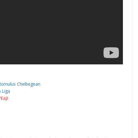
, Romulus Chelbegean
h Liga
EaJI