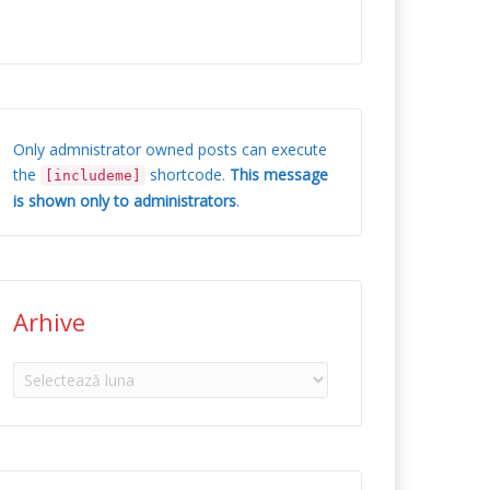
Only admnistrator owned posts can execute
the
shortcode.
This message
[includeme]
is shown only to administrators
.
Arhive
Arhive