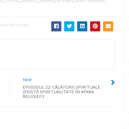
,
,
,
,
,
,
tie
intercer
pandemic
pandemie
paradigma
predici adventiste
mbrie 2020 4:21 pm
Next
EPISODUL 22: CĂLĂTORII SPIRITUALE
(EXISTĂ SPIRITUALITATE ÎN AFARA
RELIGIEI?)