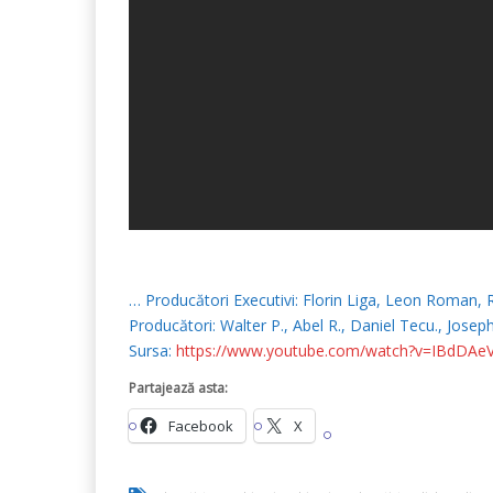
… Producători Executivi: Florin Liga, Leon Roman
Producători: Walter P., Abel R., Daniel Tecu., Josep
Sursa:
https://www.youtube.com/watch?v=IBdDAeV
Partajează asta:
Facebook
X