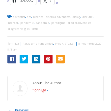
Facebook
X
,
,
,
,
,
,
adventist
azs
biserica
biserica adventista
dialog
discutie
,
,
,
,
,
intercer
pandemic
pandemie
paradigma
predici adventiste
,
program religios
Virus
|
,
|
florinliga
Paradigme Pandemice
Predici (Toate)
5 noiembrie 2020
8:48 am
About The Author
florinliga
-
Previous