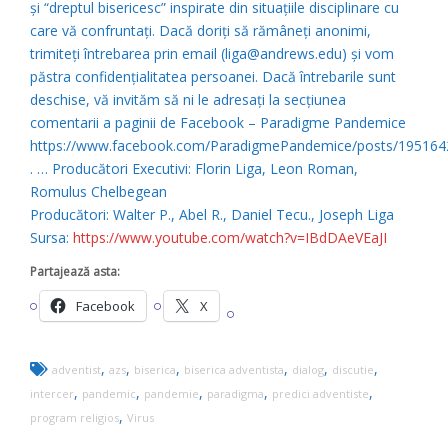
și “dreptul bisericesc” inspirate din situațiile disciplinare cu
care vă confruntați. Dacă doriți să rămâneți anonimi,
trimiteți întrebarea prin email (liga@andrews.edu) și vom
păstra confidențialitatea persoanei. Dacă întrebarile sunt
deschise, vă invităm să ni le adresați la secțiunea
comentarii a paginii de Facebook – Paradigme Pandemice
https://www.facebook.com/ParadigmePandemice/posts/19516
. … Producători Executivi: Florin Liga, Leon Roman,
Romulus Chelbegean
Producători: Walter P., Abel R., Daniel Tecu., Joseph Liga
Sursa:
https://www.youtube.com/watch?v=IBdDAeVEaJI
Partajează asta:
Facebook
X
,
,
,
,
,
,
adventist
azs
biserica
biserica adventista
dialog
discutie
,
,
,
,
,
intercer
pandemic
pandemie
paradigma
predici adventiste
,
program religios
Virus