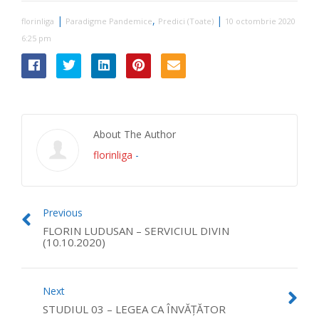
|
,
|
florinliga
Paradigme Pandemice
Predici (Toate)
10 octombrie 2020
6:25 pm
About The Author
florinliga
-
Previous
FLORIN LUDUSAN – SERVICIUL DIVIN
(10.10.2020)
Next
STUDIUL 03 – LEGEA CA ÎNVĂȚĂTOR