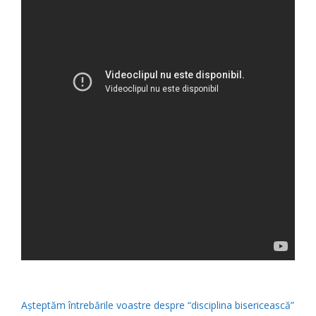
Așteptăm întrebările voastre despre “disciplina bisericească”