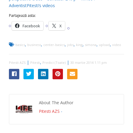
AdventistPitesti’s videos
Partajează asta:
Facebook
X
,
,
,
,
,
,
,
basics
business
center-basics
jobs
king
simona
upload
video
|
,
|
Pitesti AZS
Pitesti
Predici (Toate)
30 martie 2014 1:11 pm
About The Author
Pitesti AZS
-