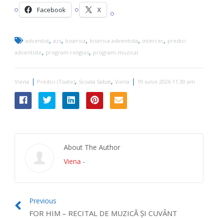
Facebook
X
,
,
,
,
,
adventist
azs
biserica
biserica adventista
intercer
predici
,
,
adventiste
program religios
program-muzical
|
,
,
|
Viena
Predici (Toate)
Scoala Sabat
Viena
19 iunie 2026 11:30 am
About The Author
Viena
-
Previous
FOR HIM – RECITAL DE MUZICĂ ȘI CUVÂNT