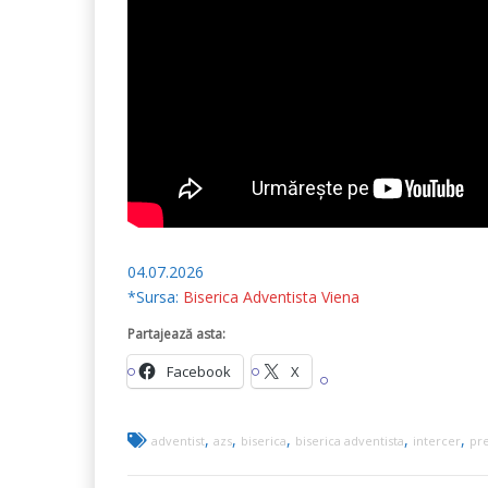
04.07.2026
*Sursa:
Biserica Adventista Viena
Partajează asta:
Facebook
X
,
,
,
,
,
adventist
azs
biserica
biserica adventista
intercer
pre