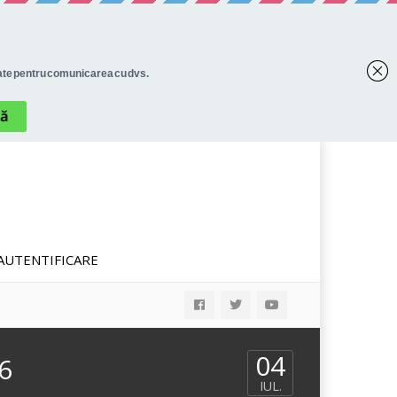
AUTENTIFICARE
04
6
IUL.