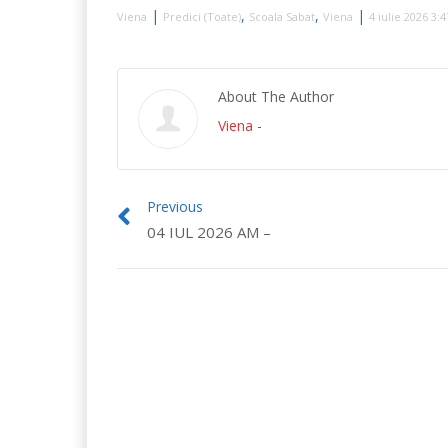
|
,
,
|
Viena
Predici (Toate)
Scoala Sabat
Viena
4 iulie 2026 3:
About The Author
Viena
-
Previous
04 IUL 2026 AM –