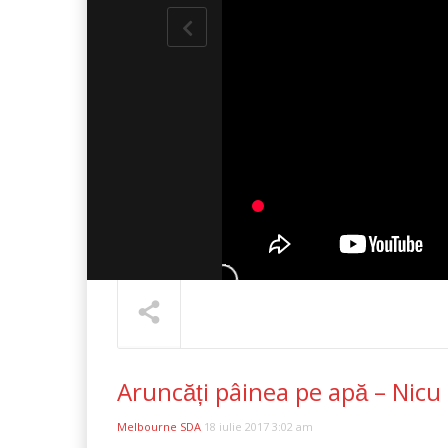
Aruncăți pâinea pe apă – Ni
NOW PLAYING
Melbourne SDA
18 iulie 2017 3:02 am