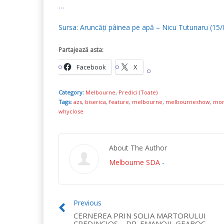
…
Sursa: Aruncăți pâinea pe apă – Nicu Tutunaru 
Partajează asta:
Facebook
X
Category:
Melbourne
,
Predici (Toate)
Tags:
azs
,
biserica
,
feature
,
melbourne
,
melbourneshow
,
mor
whyclose
About The Author
Melbourne SDA
-
Previous
CERNEREA PRIN SOLIA MARTORULUI
CREDINCIOS – DR. EMANOIL GEABOC