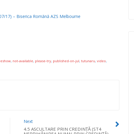
(15/07/17) – Biserica Romănă AZS Melbourne
eshow
,
not-available
,
please-try
,
published-on-jul
,
tutunaru
,
video
,
Next
4.5 ASCULTARE PRIN CREDINŢĂ (ST4
NEPRIHĂNIREA NUMAI PRIN CREDINŢĂ)