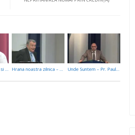
Studiul 12 – Babilonul si Armaghedonul
Hrana noastra zilnica – Dr. Virgil Stroescu (18/06/2016)
Unde Suntem – Pr. Paul Boeru (03/01/15)