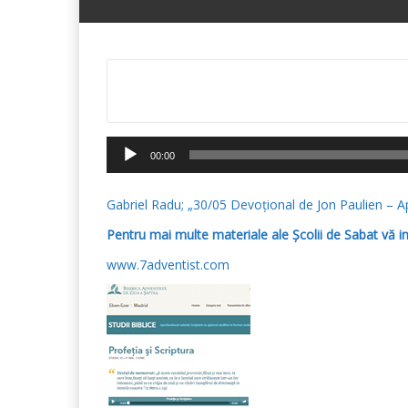
Player
00:00
audio
Gabriel Radu; „30/05 Devoțional de Jon Paulien – A
Pentru mai multe materiale ale Școlii de Sabat vă i
www.7adventist.com