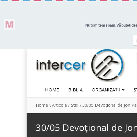
HOME
BIBLIA
ORGANIZAȚII
Ș
Home
\
Articole / Stiri
\
30/05 Devoțional de Jon Pau
30/05 Devoțional de Jon