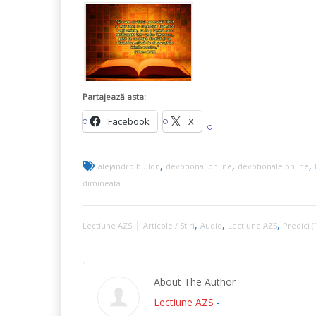
Partajează asta:
Facebook
X
,
,
,
alejandro bullon
devotional online
devotionale online
dimineata
|
,
,
,
Lectiune AZS
Articole / Stiri
Audio
Lectiune AZS
Predici (
About The Author
Lectiune AZS
-