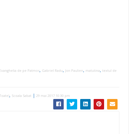
,
,
,
,
Evanghelia de pe Patmos
Gabriel Radu
Jon Paulien
matutina
textul de
,
|
Toate)
Scoala Sabat
29 mai 2017 10:30 pm