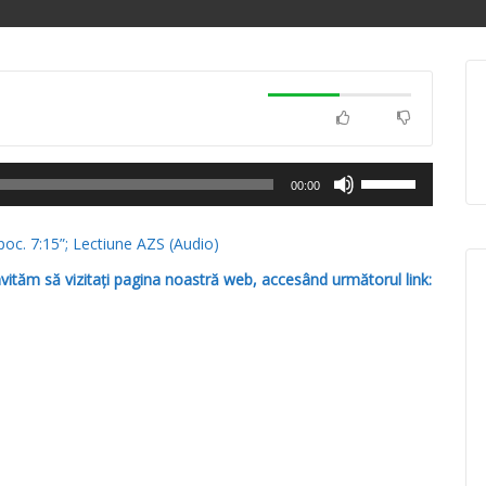
Folosește
00:00
tastele
săgeată
poc. 7:15”; Lectiune AZS (Audio)
sus/jos
pentru
nvităm să vizitați pagina noastră web, accesând următorul link:
a
mări
sau
micșora
volumul.