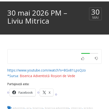
30
30 mai 2026 PM –
MAI
Liviu Mitrica
https://www.youtube.com/watch?v=8Gv81LpsQzo
*Sursa:
Biserica Adventistă Roșiori de Vede
Partajează asta:
Facebook
X
,
,
,
,
,
adventist
azs
biserica
biserica adventista
intercer
predici