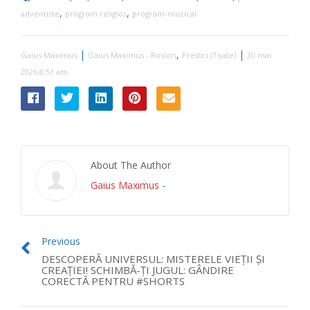
,
,
adventiste
program religios
program-muzical
|
,
|
Gaius Maximus
Gaius Maximus - Rosiori
Predici (Toate)
30 mai
2026 8:51 am
About The Author
Gaius Maximus
-
Previous
DESCOPERĂ UNIVERSUL: MISTERELE VIEȚII ȘI
CREAȚIEI! SCHIMBĂ-ȚI JUGUL: GÂNDIRE
CORECTĂ PENTRU #SHORTS