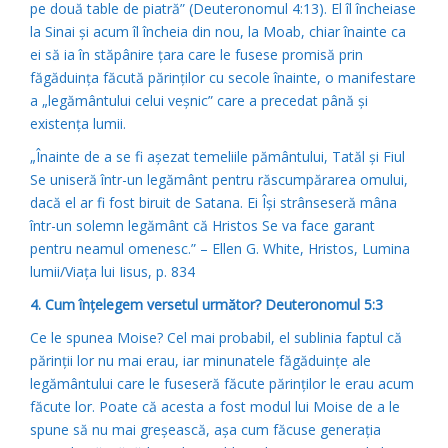
pe două table de piatră” (Deuteronomul 4:13). El îl încheiase
la Sinai şi acum îl încheia din nou, la Moab, chiar înainte ca
ei să ia în stăpânire ţara care le fusese promisă prin
făgăduinţa făcută părinţilor cu secole înainte, o manifestare
a „legământului celui veşnic” care a precedat până şi
existenţa lumii.
„Înainte de a se fi aşezat temeliile pământului, Tatăl şi Fiul
Se uniseră într-un legământ pentru răscumpărarea omului,
dacă el ar fi fost biruit de Satana. Ei Îşi strânseseră mâna
într-un solemn legământ că Hristos Se va face garant
pentru neamul omenesc.” – Ellen G. White, Hristos, Lumina
lumii/Viaţa lui Iisus, p. 834
4. Cum înţelegem versetul următor? Deuteronomul 5:3
Ce le spunea Moise? Cel mai probabil, el sublinia faptul că
părinţii lor nu mai erau, iar minunatele făgăduinţe ale
legământului care le fuseseră făcute părinţilor le erau acum
făcute lor. Poate că acesta a fost modul lui Moise de a le
spune să nu mai greşească, aşa cum făcuse generaţia