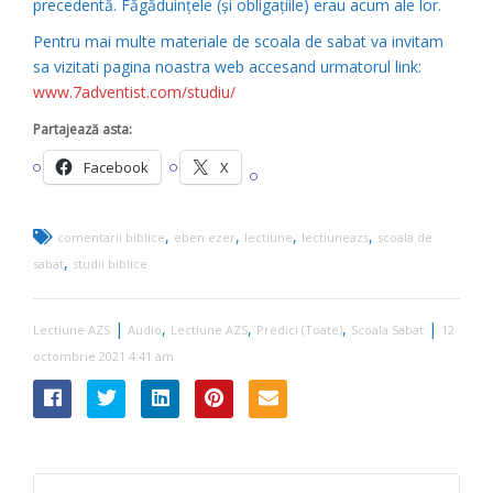
precedentă. Făgăduinţele (şi obligaţiile) erau acum ale lor.
Pentru mai multe materiale de scoala de sabat va invitam
sa vizitati pagina noastra web accesand urmatorul link:
www.7adventist.com/studiu/
Partajează asta:
Facebook
X
,
,
,
,
comentarii biblice
eben ezer
lectiune
lectiuneazs
scoala de
,
sabat
studii biblice
|
,
,
,
|
Lectiune AZS
Audio
Lectiune AZS
Predici (Toate)
Scoala Sabat
12
octombrie 2021 4:41 am