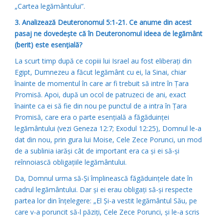
„Cartea legământului”.
3. Analizează Deuteronomul 5:1-21. Ce anume din acest
pasaj ne dovedeşte că în Deuteronomul ideea de legământ
(berit) este esenţială?
La scurt timp după ce copiii lui Israel au fost eliberaţi din
Egipt, Dumnezeu a făcut legământ cu ei, la Sinai, chiar
înainte de momentul în care ar fi trebuit să intre în Ţara
Promisă. Apoi, după un ocol de patruzeci de ani, exact
înainte ca ei să fie din nou pe punctul de a intra în Ţara
Promisă, care era o parte esenţială a făgăduinţei
legământului (vezi Geneza 12:7; Exodul 12:25), Domnul le-a
dat din nou, prin gura lui Moise, Cele Zece Porunci, un mod
de a sublinia iarăşi cât de important era ca şi ei să-şi
reînnoiască obligaţiile legământului.
Da, Domnul urma să-Şi împlinească făgăduinţele date în
cadrul legământului. Dar şi ei erau obligaţi să-şi respecte
partea lor din înţelegere: „El Şi-a vestit legământul Său, pe
care v-a poruncit să-l păziţi, Cele Zece Porunci, şi le-a scris