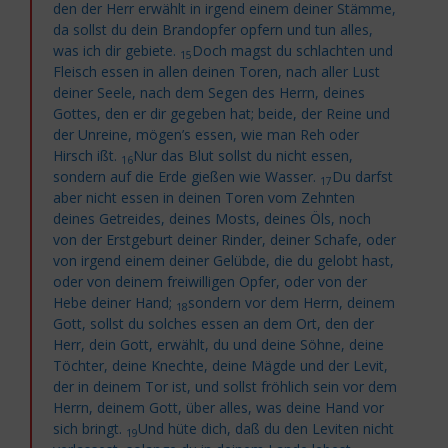
den der Herr erwählt in irgend einem deiner Stämme,
da sollst du dein Brandopfer opfern und tun alles,
was ich dir gebiete.
Doch magst du schlachten und
15
Fleisch essen in allen deinen Toren, nach aller Lust
deiner Seele, nach dem Segen des Herrn, deines
Gottes, den er dir gegeben hat; beide, der Reine und
der Unreine, mögen’s essen, wie man
Reh oder
Hirsch ißt.
Nur das Blut sollst du nicht essen,
16
sondern auf die Erde gießen wie Wasser.
Du darfst
17
aber nicht essen in deinen Toren vom Zehnten
deines Getreides, deines Mosts, deines Öls, noch
von der Erstgeburt deiner Rinder, deiner Schafe, oder
von irgend einem deiner Gelübde, die du gelobt hast,
oder von deinem freiwilligen Opfer, oder von der
Hebe deiner Hand;
sondern
vor dem Herrn, deinem
18
Gott, sollst du solches essen an dem Ort, den der
Herr, dein Gott, erwählt, du und deine Söhne, deine
Töchter, deine Knechte, deine Mägde und der Levit,
der in deinem Tor ist, und sollst fröhlich sein vor dem
Herrn, deinem Gott, über alles, was deine Hand vor
sich bringt.
Und hüte dich, daß du den Leviten nicht
19