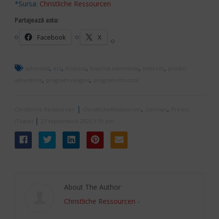
*Sursa:
Christliche Ressourcen
Partajează asta:
Facebook
X
,
,
,
,
,
adventist
azs
biserica
biserica adventista
intercer
predici
,
,
adventiste
program religios
program-muzical
|
,
,
Christliche Ressourcen
ChristlicheRessourcen
German
Predici
|
(Toate)
27 septembrie 2025 3:10 pm
About The Author
Christliche Ressourcen
-