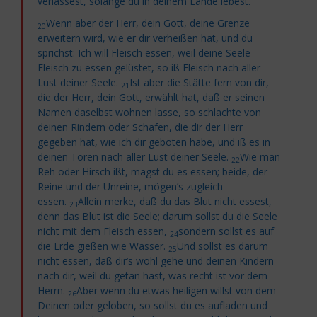
verlassest, solange du in deinem Lande lebest.
Wenn aber der Herr, dein Gott, deine Grenze
20
erweitern wird, wie er dir verheißen hat, und du
sprichst: Ich will Fleisch essen, weil deine Seele
Fleisch zu essen gelüstet, so iß Fleisch nach aller
Lust deiner Seele.
Ist aber die Stätte fern von dir,
21
die der Herr, dein Gott, erwählt hat, daß er seinen
Namen daselbst wohnen lasse, so schlachte von
deinen Rindern oder Schafen, die dir der Herr
gegeben hat, wie ich dir geboten habe, und iß es in
deinen Toren nach aller Lust deiner Seele.
Wie man
22
Reh oder Hirsch ißt, magst du es essen; beide, der
Reine und der Unreine, mögen’s zugleich
essen.
Allein merke, daß du das Blut nicht essest,
23
denn das Blut ist die Seele; darum sollst du die Seele
nicht mit dem Fleisch essen,
sondern sollst es auf
24
die Erde gießen wie Wasser.
Und sollst es darum
25
nicht essen, daß dir’s wohl gehe und deinen Kindern
nach dir, weil du getan hast, was recht ist vor dem
Herrn.
Aber wenn du etwas heiligen willst von dem
26
Deinen oder geloben, so sollst du es aufladen und