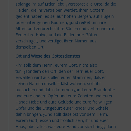
solange ihr auf Erden lebt.
Verstöret
alle Orte, da die
2
Heiden, die ihr vertreiben werdet, ihren Göttern
gedient haben, es sei auf hohen Bergen, auf Hügeln
oder unter grünen Bäumen,
und reißet um ihre
3
Altäre und zerbrechet ihre Säulen und verbrennet mit
Feuer ihre Haine, und die Bilder ihrer Götter
zerschlaget, und vertilget ihren Namen aus
demselben Ort.
Ort und Wiese des Gottesdienstes
Ihr sollt dem Herrn, eurem Gott, nicht also
4
tun;
sondern den Ort, den der Herr, euer Gott,
5
erwählen wird aus allen euren Stämmen, daß er
seinen Namen daselbst läßt wohnen, sollt ihr
aufsuchen und dahin kommen
und eure Brandopfer
6
und eure andern Opfer und eure Zehnten und eurer
Hände Hebe und eure Gelübde und eure freiwilligen
Opfer und die Erstgeburt eurer Rinder und Schafe
dahin bringen.
Und sollt daselbst vor dem Herrn,
7
eurem Gott, essen und fröhlich sein, ihr und euer
Haus, über alles, was eure Hand vor sich bringt, darin