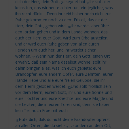
dich der Herr, dein Gott, gesegnet hat.
Ihr sollt der
8
keins tun, das wir heute allhier tun, ein jeglicher, was
ihn recht dünkt.
Denn ihr seid bisher noch nicht zur
9
Ruhe gekommen noch zu dem Erbteil, das dir der
Herr, dein Gott, geben wird.
Ihr werdet aber über
10
den Jordan gehen und in dem Lande wohnen, das
euch der Herr, euer Gott, wird zum Erbe austeilen,
und er wird euch Ruhe geben von allen euren
Feinden um euch her, und ihr
werdet sicher
wohnen.
Wenn nun der Herr, dein Gott, einen Ort
11
erwählt, daß sein Name daselbst wohne, sollt ihr
dahin bringen alles, was ich euch gebiete: eure
Brandopfer, eure andern Opfer, eure Zehnten, eurer
Hände Hebe und alle eure freien Gelübde, die ihr
dem Herrn geloben werdet.
Und sollt fröhlich sein
12
vor dem Herrn, eurem Gott, ihr und eure Söhne und
eure Töchter und eure Knechte und eure Mägde und
die
Leviten, die in euren Toren sind; denn sie haben
kein Teil noch Erbe mit euch.
Hüte dich, daß du nicht deine Brandopfer opferst
13
an allen Orten, die du siehst;
sondern an dem Ort,
14