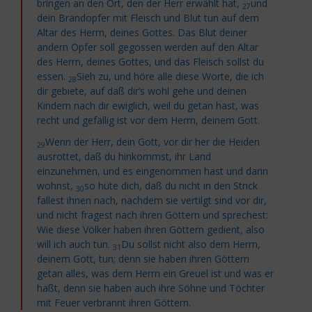
bringen an den Ort, den der Herr erwählt hat,
und
27
dein Brandopfer mit Fleisch und Blut tun auf dem
Altar des Herrn, deines Gottes. Das Blut
deiner
andern Opfer soll gegossen werden auf den Altar
des Herrn, deines Gottes, und das Fleisch sollst du
essen.
Sieh zu, und höre alle diese Worte, die ich
28
dir gebiete, auf daß dir’s wohl gehe und deinen
Kindern nach dir ewiglich, weil du getan hast, was
recht und gefällig ist vor dem Herrn, deinem Gott.
Wenn der Herr, dein Gott, vor dir her die Heiden
29
ausrottet, daß du hinkommst, ihr Land
einzunehmen, und es eingenommen hast und darin
wohnst,
so hüte dich, daß du nicht in den Strick
30
fallest ihnen nach, nachdem sie vertilgt sind vor dir,
und nicht fragest nach ihren Göttern und sprechest:
Wie diese Völker haben ihren Göttern gedient, also
will ich auch tun.
Du sollst nicht also dem Herrn,
31
deinem Gott, tun; denn sie haben ihren Göttern
getan alles, was dem Herrn ein Greuel ist und was er
haßt, denn sie haben auch ihre Söhne und Töchter
mit Feuer verbrannt ihren Göttern.