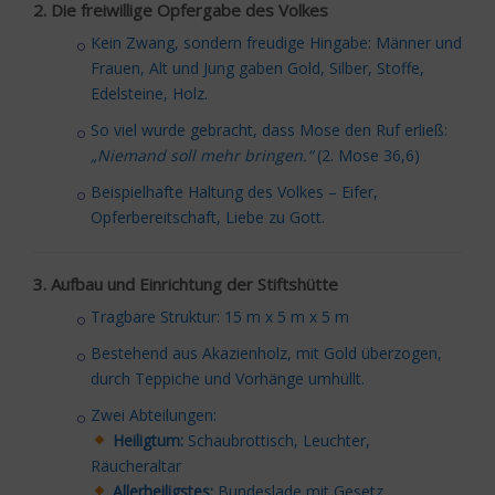
2. Die freiwillige Opfergabe des Volkes
Kein Zwang, sondern freudige Hingabe: Männer und
Frauen, Alt und Jung gaben Gold, Silber, Stoffe,
Edelsteine, Holz.
So viel wurde gebracht, dass Mose den Ruf erließ:
„Niemand soll mehr bringen.“
(2. Mose 36,6)
Beispielhafte Haltung des Volkes – Eifer,
Opferbereitschaft, Liebe zu Gott.
3. Aufbau und Einrichtung der Stiftshütte
Tragbare Struktur: 15 m x 5 m x 5 m
Bestehend aus Akazienholz, mit Gold überzogen,
durch Teppiche und Vorhänge umhüllt.
Zwei Abteilungen:
Heiligtum:
Schaubrottisch, Leuchter,
Räucheraltar
Allerheiligstes:
Bundeslade mit Gesetz,