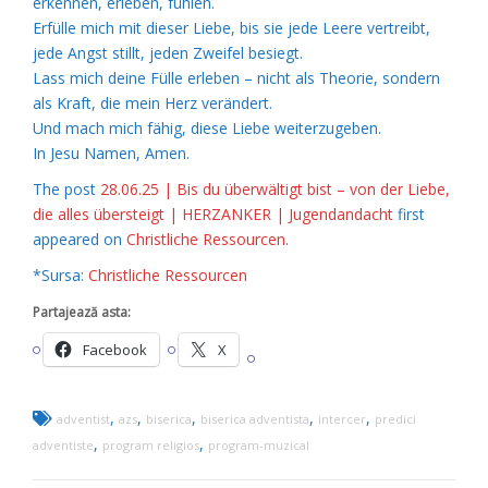
erkennen, erleben, fühlen.
Erfülle mich mit dieser Liebe, bis sie jede Leere vertreibt,
jede Angst stillt, jeden Zweifel besiegt.
Lass mich deine Fülle erleben – nicht als Theorie, sondern
als Kraft, die mein Herz verändert.
Und mach mich fähig, diese Liebe weiterzugeben.
In Jesu Namen, Amen.
The post
28.06.25 | Bis du überwältigt bist – von der Liebe,
die alles übersteigt | HERZANKER | Jugendandacht
first
appeared on
Christliche Ressourcen
.
*Sursa:
Christliche Ressourcen
Partajează asta:
Facebook
X
,
,
,
,
,
adventist
azs
biserica
biserica adventista
intercer
predici
,
,
adventiste
program religios
program-muzical