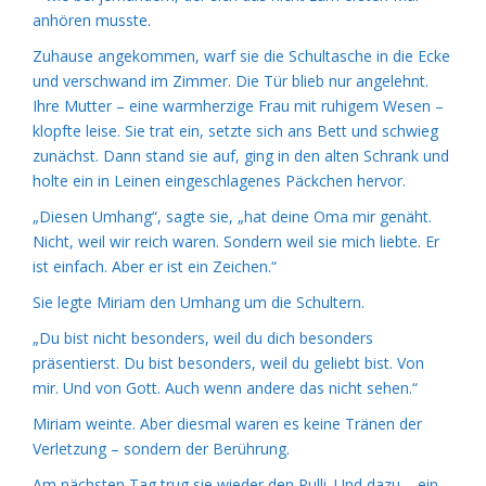
anhören musste.
Zuhause angekommen, warf sie die Schultasche in die Ecke
und verschwand im Zimmer. Die Tür blieb nur angelehnt.
Ihre Mutter – eine warmherzige Frau mit ruhigem Wesen –
klopfte leise. Sie trat ein, setzte sich ans Bett und schwieg
zunächst. Dann stand sie auf, ging in den alten Schrank und
holte ein in Leinen eingeschlagenes Päckchen hervor.
„Diesen Umhang“, sagte sie, „hat deine Oma mir genäht.
Nicht, weil wir reich waren. Sondern weil sie mich liebte. Er
ist einfach. Aber er ist ein Zeichen.“
Sie legte Miriam den Umhang um die Schultern.
„Du bist nicht besonders, weil du dich besonders
präsentierst. Du bist besonders, weil du geliebt bist. Von
mir. Und von Gott. Auch wenn andere das nicht sehen.“
Miriam weinte. Aber diesmal waren es keine Tränen der
Verletzung – sondern der Berührung.
Am nächsten Tag trug sie wieder den Pulli. Und dazu – ein