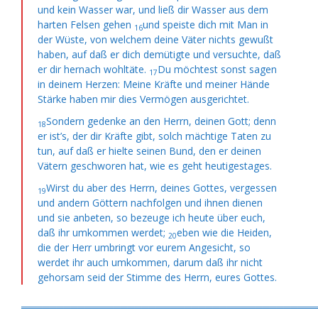
und kein Wasser war, und ließ dir
Wasser aus dem
harten Felsen gehen
und speiste dich mit Man in
16
der Wüste, von welchem deine Väter nichts gewußt
haben, auf daß er dich demütigte und versuchte, daß
er dir hernach wohltäte.
Du möchtest sonst sagen
17
in deinem Herzen: Meine Kräfte und meiner Hände
Stärke haben mir dies Vermögen ausgerichtet.
Sondern gedenke an den Herrn, deinen Gott; denn
18
er ist’s, der dir Kräfte gibt, solch mächtige Taten zu
tun, auf daß er
hielte seinen Bund, den er deinen
Vätern geschworen hat, wie es geht heutigestages.
Wirst du aber des Herrn, deines Gottes, vergessen
19
und andern Göttern nachfolgen und ihnen dienen
und sie anbeten, so bezeuge ich heute über euch,
daß ihr umkommen werdet;
eben wie die Heiden,
20
die der Herr umbringt vor eurem Angesicht, so
werdet ihr auch umkommen, darum daß ihr nicht
gehorsam seid der Stimme des Herrn, eures Gottes.
═════════════════════════════════════════