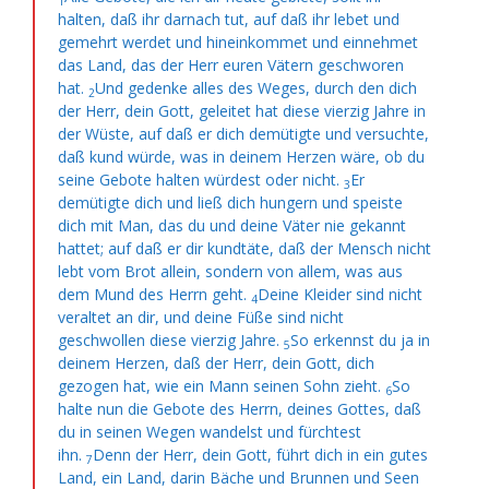
1
halten, daß ihr darnach tut, auf daß ihr lebet und
gemehrt werdet und hineinkommet und einnehmet
das Land, das der Herr euren Vätern geschworen
hat.
Und gedenke alles des Weges, durch den dich
2
der Herr, dein Gott, geleitet hat diese vierzig Jahre in
der Wüste, auf daß er dich demütigte und
versuchte,
daß kund würde, was in deinem Herzen wäre, ob du
seine Gebote halten würdest oder nicht.
Er
3
demütigte dich und ließ dich hungern und
speiste
dich mit Man, das du und deine Väter nie gekannt
hattet; auf daß er dir kundtäte, daß
der Mensch nicht
lebt vom Brot allein, sondern von allem, was aus
dem Mund des Herrn geht.
Deine Kleider sind nicht
4
veraltet an dir, und deine Füße sind nicht
geschwollen diese vierzig Jahre.
So erkennst du ja in
5
deinem Herzen, daß der Herr, dein Gott, dich
gezogen hat,
wie ein Mann seinen Sohn zieht.
So
6
halte nun die Gebote des Herrn, deines Gottes, daß
du in seinen Wegen wandelst und fürchtest
ihn.
Denn der Herr, dein Gott, führt dich in ein gutes
7
Land, ein Land, darin Bäche und Brunnen und Seen