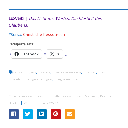
═════════════════════════════════════════
LuxVerbi
|
Das Licht des Wortes. Die Klarheit des
Glaubens.
*Sursa:
Christliche Ressourcen
Partajează asta:
Facebook
X
,
,
,
,
,
adventist
azs
biserica
biserica adventista
intercer
predici
,
,
adventiste
program religios
program-muzical
|
,
,
Christliche Ressourcen
ChristlicheRessourcen
German
Predici
|
(Toate)
23 septembrie 2025 3:10 pm