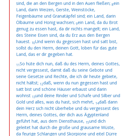
sind, die an den Bergen und in den Auen fließen;
ein
8
Land, darin Weizen, Gerste, Weinstöcke,
Feigenbäume und Granatäpfel sind; ein Land, darin
Ölbäume und Honig wachsen;
ein Land, da du Brot
9
genug zu essen hast, da dir nichts mangelt; ein Land,
des Steine Eisen sind, da du Erz aus den Bergen
hauest.
Und wenn du gegessen hast und satt bist,
10
sollst du den Herrn, deinen Gott, loben für das gute
Land, das er dir gegeben hat.
So hüte dich nun, daß du des Herrn, deines Gottes,
11
nicht vergessest, damit daß du seine Gebote und
seine Gesetze und Rechte, die ich dir heute gebiete,
nicht hältst;
daß, wenn du nun gegessen hast und
12
satt bist und schöne Häuser erbaust und darin
wohnst
und deine Rinder und Schafe und Silber und
13
Gold und alles, was du hast, sich mehrt,
daß dann
14
dein Herz sich nicht überhebe und du vergessest des
Herrn, deines Gottes, der dich aus Ägyptenland
geführt hat, aus dem Diensthause,
und dich
15
geleitet hat durch die große und grausame Wüste,
da
feurige Schlangen und Skorpione und eitel Dürre