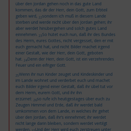
über den Jordan gehen noch in das gute Land
kommen, das dir der Herr, dein Gott, zum Erbteil
geben wird,
sondern ich muß in diesem Lande
22
sterben und werde nicht über den Jordan gehen; ihr
aber werdet hinübergehen und solch gutes Land
einnehmen.
So hütet euch nun, daß ihr des Bundes
23
des Herrn, eures Gottes, nicht vergesset, den er mit
euch gemacht hat, und nicht Bilder machet irgend
einer Gestalt, wie der Herr, dein Gott, geboten
hat.
Denn der Herr, dein Gott, ist ein verzehrendes
24
Feuer und ein eifriger Gott.
Wenn ihr nun Kinder zeuget und Kindeskinder und
25
im Lande wohnet und verderbet euch und machet
euch Bilder irgend einer Gestalt, daß ihr übel tut vor
dem Herrn, eurem Gott, und ihr ihn
erzürnet:
so
rufe ich heutigestages über euch zu
26
Zeugen Himmel und Erde, daß ihr werdet bald
umkommen von dem Lande, in welches ihr gehet
über den Jordan, daß ihr’s einnehmet; ihr werdet
nicht lange darin bleiben, sondern werdet vertilgt
werden.
Und der Herr wird euch zerstreuen unter
27