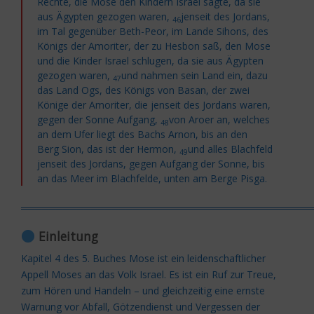
Rechte, die Mose den Kindern Israel sagte, da sie
aus Ägypten gezogen waren,
jenseit des Jordans,
46
im Tal gegenüber Beth-Peor, im Lande Sihons, des
Königs der Amoriter, der zu Hesbon saß, den Mose
und die Kinder Israel schlugen, da sie aus Ägypten
gezogen waren,
und nahmen sein Land ein, dazu
47
das Land Ogs, des Königs von Basan, der zwei
Könige der Amoriter, die jenseit des Jordans waren,
gegen der Sonne Aufgang,
von Aroer an, welches
48
an dem Ufer liegt des Bachs Arnon, bis an den
Berg
Sion, das ist der Hermon,
und alles Blachfeld
49
jenseit des Jordans, gegen Aufgang der Sonne, bis
an das Meer im Blachfelde, unten am Berge Pisga.
═════════════════════════════════════════
Einleitung
Kapitel 4 des 5. Buches Mose ist ein leidenschaftlicher
Appell Moses an das Volk Israel. Es ist ein Ruf zur Treue,
zum Hören und Handeln – und gleichzeitig eine ernste
Warnung vor Abfall, Götzendienst und Vergessen der