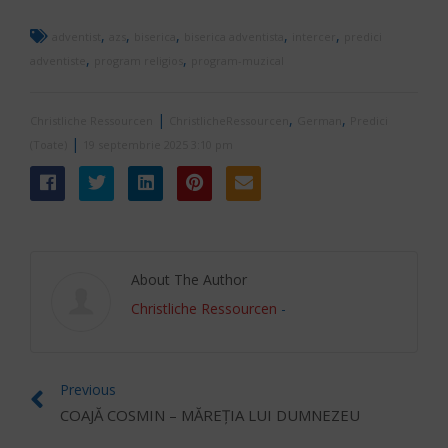
,
,
,
,
,
adventist
azs
biserica
biserica adventista
intercer
predici
,
,
adventiste
program religios
program-muzical
|
,
,
Christliche Ressourcen
ChristlicheRessourcen
German
Predici
|
(Toate)
19 septembrie 2025 3:10 pm
About The Author
Christliche Ressourcen
-
Previous
COAJĂ COSMIN – MĂREȚIA LUI DUMNEZEU