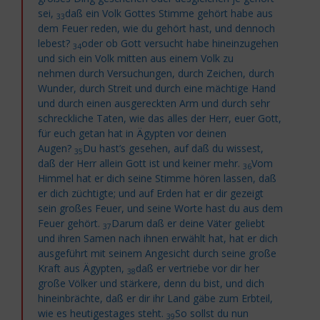
sei,
daß ein Volk
Gottes Stimme gehört habe aus
33
dem Feuer reden, wie du gehört hast, und dennoch
lebest?
oder ob Gott versucht habe hineinzugehen
34
und sich ein Volk mitten aus einem Volk zu
nehmen
durch Versuchungen, durch Zeichen, durch
Wunder, durch Streit und durch eine mächtige Hand
und durch einen ausgereckten Arm und durch sehr
schreckliche Taten, wie das alles der Herr, euer Gott,
für euch getan hat in Ägypten vor deinen
Augen?
Du hast’s gesehen, auf daß du wissest,
35
daß der Herr allein Gott ist und keiner mehr.
Vom
36
Himmel hat er dich seine Stimme hören lassen, daß
er dich züchtigte; und auf Erden hat er dir gezeigt
sein großes Feuer, und seine Worte hast du aus dem
Feuer gehört.
Darum daß er deine Väter geliebt
37
und ihren Samen nach ihnen erwählt hat, hat er dich
ausgeführt
mit seinem Angesicht durch seine große
Kraft aus Ägypten,
daß er vertriebe vor dir her
38
große Völker und stärkere, denn du bist, und dich
hineinbrächte, daß er dir ihr Land gäbe zum Erbteil,
wie es heutigestages steht.
So sollst du nun
39