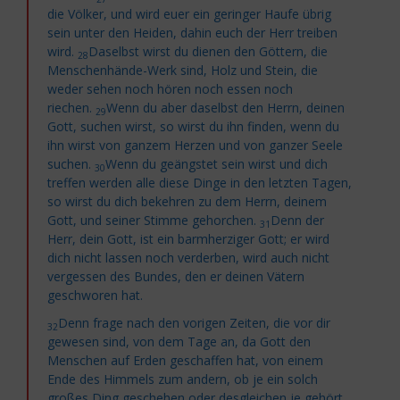
die Völker, und wird euer ein geringer Haufe übrig
sein unter den Heiden, dahin euch der Herr treiben
wird.
Daselbst wirst du dienen den Göttern, die
28
Menschenhände-Werk sind, Holz und Stein, die
weder sehen noch hören noch essen noch
riechen.
Wenn du aber daselbst den Herrn, deinen
29
Gott, suchen wirst, so wirst du ihn finden, wenn du
ihn wirst von ganzem Herzen und von ganzer Seele
suchen.
Wenn du geängstet sein wirst und dich
30
treffen werden alle diese Dinge in den letzten Tagen,
so wirst du dich bekehren zu dem Herrn, deinem
Gott, und seiner Stimme gehorchen.
Denn der
31
Herr, dein Gott, ist ein barmherziger Gott; er wird
dich nicht lassen noch verderben, wird auch nicht
vergessen des Bundes, den er deinen Vätern
geschworen hat.
Denn frage nach den vorigen Zeiten, die vor dir
32
gewesen sind, von dem Tage an, da Gott den
Menschen auf Erden geschaffen hat, von einem
Ende des Himmels zum andern, ob je ein solch
großes Ding geschehen oder desgleichen je gehört