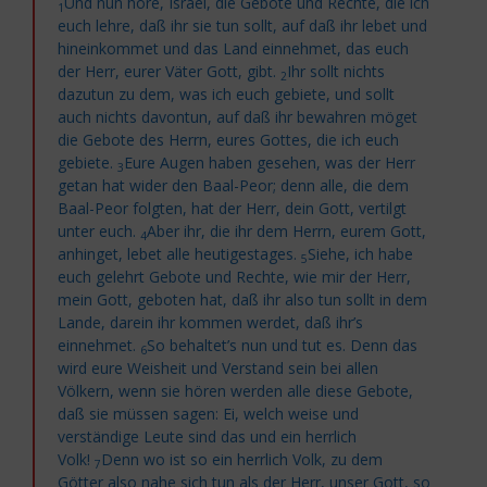
Und nun höre, Israel, die Gebote und Rechte, die ich
1
euch lehre, daß ihr sie tun sollt, auf daß ihr lebet und
hineinkommet und das Land einnehmet, das euch
der Herr, eurer Väter Gott, gibt.
Ihr sollt nichts
2
dazutun zu dem, was ich euch gebiete, und sollt
auch nichts davontun, auf daß ihr bewahren möget
die Gebote des Herrn, eures Gottes, die ich euch
gebiete.
Eure Augen haben gesehen, was der Herr
3
getan hat wider den Baal-Peor; denn alle, die dem
Baal-Peor folgten, hat der Herr, dein Gott, vertilgt
unter euch.
Aber ihr, die ihr dem Herrn, eurem Gott,
4
anhinget, lebet alle heutigestages.
Siehe, ich habe
5
euch gelehrt Gebote und Rechte, wie mir der Herr,
mein Gott, geboten hat, daß ihr also tun sollt in dem
Lande, darein ihr kommen werdet, daß ihr’s
einnehmet.
So behaltet’s nun und tut es. Denn das
6
wird eure Weisheit und Verstand sein bei allen
Völkern, wenn sie hören werden alle diese Gebote,
daß sie müssen sagen: Ei, welch weise und
verständige Leute sind das und ein herrlich
Volk!
Denn wo ist so ein herrlich Volk, zu dem
7
Götter also nahe sich tun als der Herr, unser Gott, so