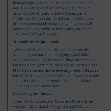
heutigestages wissen und zu Herzen nehmen, daß
der Herr Gott ist oben im Himmel und unten auf
Erden und keiner mehr;
daß du haltest seine
40
Rechte und Gebote, die ich dir heute gebiete: so wird
dir’s und deinen Kindern nach dir wohl gehen, daß
dein Leben lange währe in dem Lande, das dir der
Herr, dein Gott, gibt ewiglich.
Freistädte im Ostjordanland
Da sonderte Mose drei
Städte aus jenseit des
41
Jordans, gegen der Sonne Aufgang,
daß dahin
42
flöhe, wer seinen Nächsten totschlägt unversehens
und ihm zuvor nicht feind gewesen ist; der soll in der
Städte eine fliehen, daß er lebendig bleibe:
Bezer in
43
der Wüste im ebnen Lande unter den Rubenitern und
Ramoth in Gilead unter den Gaditern und Golan in
Basan unter den Manassitern.
Überleitung zum Gesetz
Das ist das Gesetz, das Mose den Kindern Israel
44
vorlegte.
Das sind die Zeugnisse und Gebote und
45