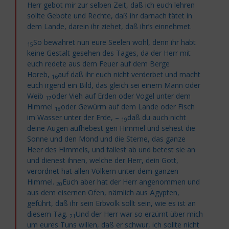
Herr gebot mir zur selben Zeit, daß ich euch lehren
sollte Gebote und Rechte, daß ihr darnach tätet in
dem Lande, darein ihr ziehet, daß ihr’s einnehmet.
So bewahret nun eure Seelen wohl, denn ihr habt
15
keine Gestalt gesehen des Tages, da der Herr mit
euch redete aus dem Feuer auf dem Berge
Horeb,
auf daß ihr euch nicht verderbet und macht
16
euch irgend ein
Bild, das gleich sei einem Mann oder
Weib
oder Vieh auf Erden oder Vogel unter dem
17
Himmel
oder Gewürm auf dem Lande oder Fisch
18
im Wasser unter der Erde, –
daß du auch nicht
19
deine Augen aufhebest gen Himmel und sehest
die
Sonne und den Mond und die Sterne, das ganze
Heer des Himmels, und fallest ab und betest sie an
und dienest ihnen, welche der Herr, dein Gott,
verordnet hat allen Völkern unter dem ganzen
Himmel.
Euch aber hat der Herr angenommen und
20
aus dem eisernen Ofen, nämlich aus Ägypten,
geführt, daß ihr
sein Erbvolk sollt sein, wie es ist an
diesem Tag.
Und der Herr war so erzürnt über mich
21
um eures Tuns willen, daß er schwur, ich sollte nicht