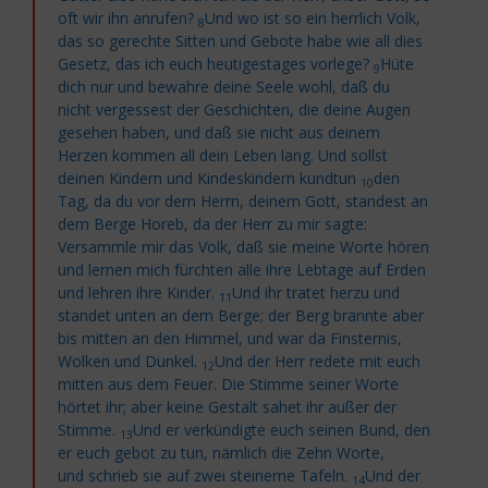
oft wir ihn anrufen?
Und wo ist so ein herrlich Volk,
8
das so gerechte Sitten und Gebote habe wie all dies
Gesetz, das ich euch heutigestages vorlege?
Hüte
9
dich nur und bewahre deine Seele wohl, daß du
nicht
vergessest der Geschichten, die deine Augen
gesehen haben, und daß sie nicht aus deinem
Herzen kommen all dein Leben lang. Und sollst
deinen Kindern und Kindeskindern kundtun
den
10
Tag, da du
vor dem Herrn, deinem Gott, standest an
dem Berge Horeb, da der Herr zu mir sagte:
Versammle mir das Volk, daß sie meine Worte hören
und lernen mich fürchten alle ihre Lebtage auf Erden
und
lehren ihre Kinder.
Und ihr tratet herzu und
11
standet unten an dem Berge; der Berg brannte aber
bis mitten an den Himmel, und war da Finsternis,
Wolken und Dunkel.
Und der Herr redete mit euch
12
mitten aus dem Feuer. Die Stimme seiner Worte
hörtet ihr; aber keine Gestalt sahet ihr außer der
Stimme.
Und er verkündigte euch seinen Bund, den
13
er euch gebot zu tun, nämlich die Zehn Worte,
und
schrieb sie auf zwei steinerne Tafeln.
Und der
14