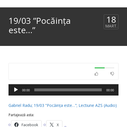
18
19/03 ”Pocăința
MART.
este…”
Player
00:00
00:00
audio
Gabriel Radu; 19/03 ”Pocăința este…”; Lectiune AZS (Audio)
Partajează asta:
Facebook
X