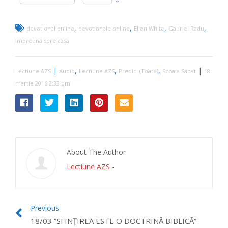
,
,
,
,
devotional online
devotionale online
Ellen White
Gabriel Radu
Impreuna spre casa
|
,
,
,
|
Lectiune AZS
Audio
Lectiune AZS
Predici (Toate)
Scoala Sabat
18
martie 2016 2:33 pm
About The Author
Lectiune AZS
-
Previous
18/03 ”SFINȚIREA ESTE O DOCTRINĂ BIBLICĂ”