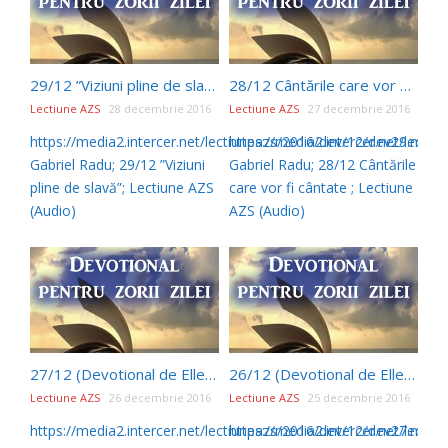
29/12 ”Viziuni pline de slavă” (Devotional de Ellen G White)
28/12 Cântările care vor fi cântate (Devotional de Ellen G White)
Lectiune AZS
28 decembrie 2016
Lectiune AZS
27 decembrie 2016
https://media2.intercer.net/lectiuneazs/2016/dev/12/dev29.mp3
https://media2.intercer.net/lect
Gabriel Radu; 29/12 ”Viziuni
Gabriel Radu; 28/12 Cântările
pline de slavă”; Lectiune AZS
care vor fi cântate ; Lectiune
(Audio)
AZS (Audio)
27/12 (Devotional de Ellen G White)
26/12 (Devotional de Ellen G White)
Lectiune AZS
26 decembrie 2016
Lectiune AZS
25 decembrie 2016
https://media2.intercer.net/lectiuneazs/2016/dev/12/dev27.mp3
https://media2.intercer.net/lect