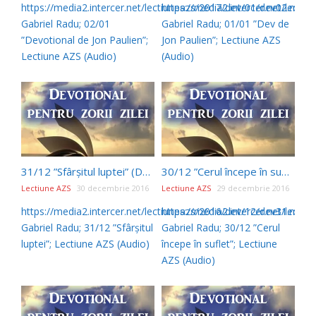
https://media2.intercer.net/lectiuneazs/2017/dev/01/dev02.mp3
https://media2.intercer.net/lect
Gabriel Radu; 02/01
Gabriel Radu; 01/01 ”Dev de
”Devotional de Jon Paulien”;
Jon Paulien”; Lectiune AZS
Lectiune AZS (Audio)
(Audio)
31/12 ”Sfârșitul luptei” (Devotional de Ellen G White)
30/12 ”Cerul începe în suflet” (Devotional de Ellen G White)
Lectiune AZS
30 decembrie 2016
Lectiune AZS
29 decembrie 2016
https://media2.intercer.net/lectiuneazs/2016/dev/12/dev31.mp3
https://media2.intercer.net/lect
Gabriel Radu; 31/12 ”Sfârșitul
Gabriel Radu; 30/12 ”Cerul
luptei”; Lectiune AZS (Audio)
începe în suflet”; Lectiune
AZS (Audio)