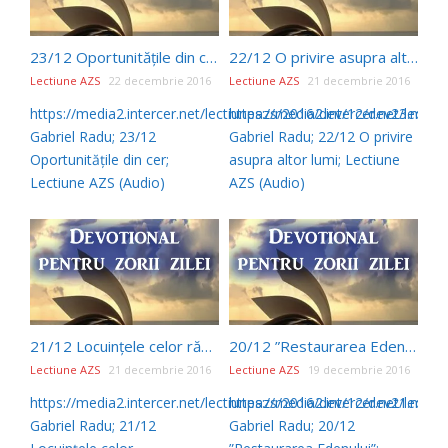
23/12 Oportunitățile din cer (Devotional de Ellen G White)
22/12 O privire asupra altor lumi (Devotional de Ellen G White)
Lectiune AZS
22 decembrie 2016
Lectiune AZS
21 decembrie 2016
https://media2.intercer.net/lectiuneazs/2016/dev/12/dev23.mp3
https://media2.intercer.net/lect
Gabriel Radu; 23/12
Gabriel Radu; 22/12 O privire
Oportunitățile din cer;
asupra altor lumi; Lectiune
Lectiune AZS (Audio)
AZS (Audio)
21/12 Locuințele celor răscumpărați (Devotional de Ellen G White)
20/12 ”Restaurarea Edenului” (Devotional de Ellen G White)
Lectiune AZS
21 decembrie 2016
Lectiune AZS
19 decembrie 2016
https://media2.intercer.net/lectiuneazs/2016/dev/12/dev21.mp3
https://media2.intercer.net/lect
Gabriel Radu; 21/12
Gabriel Radu; 20/12