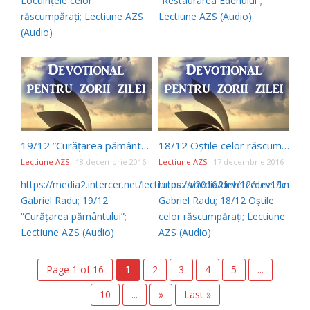
Locuințele celor
”Restaurarea Edenului”;
răscumpărați; Lectiune AZS
Lectiune AZS (Audio)
(Audio)
19/12 ”Curățarea pământului” (Devotional de Ellen G White)
18/12 Oștile celor răscumpărați (Devotional de Ellen G White)
Lectiune AZS
18 decembrie 2016
Lectiune AZS
17 decembrie 2016
https://media2.intercer.net/lectiuneazs/2016/dev/12/dev19.mp3
https://media2.intercer.net/lect
Gabriel Radu; 19/12
Gabriel Radu; 18/12 Oștile
”Curățarea pământului”;
celor răscumpărați; Lectiune
Lectiune AZS (Audio)
AZS (Audio)
Page 1 of 16
1
2
3
4
5
...
10
...
»
Last »