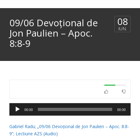
08
09/06 Devoțional de
IUN.
Jon Paulien – Apoc.
8:8-9
Player
00:00
00:00
audio
Gabriel Radu; „09/06 Devoțional de Jon Paulien – Apoc. 8:8-
9”; Lectiune AZS (Audio)