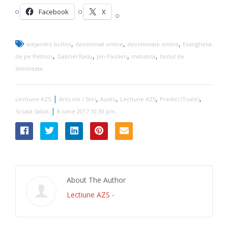
Facebook
X
,
,
,
alejandro bullon
devotional online
devotionale online
Evanghelia
,
,
,
,
de pe Patmos
Gabriel Radu
Jon Paulien
matutina
textul de
dimineata
|
,
,
,
,
Lectiune AZS
Articole / Stiri
Audio
Lectiune AZS
Predici (Toate)
|
Scoala Sabat
8 iunie 2017 10:30 pm
About The Author
Lectiune AZS
-