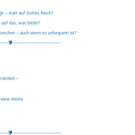
ge – statt auf Gottes Reich?
 auf das, was bleibt?
sprechen – auch wenn es unbequem ist?
───
────────────────
erändert –
meine Worte
───
────────────────