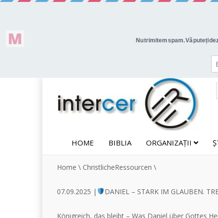
HOME
BIBLIA
ORGANIZAȚII
Ș
Home
\
ChristlicheRessourcen
\
07.09.2025 |
DANIEL – STARK IM GLAUBEN. TREU
Königreich, das bleibt – Was Daniel über Gottes He