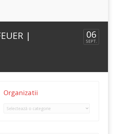
06
FEUER |
SEPT.
Organizatii
Organizatii