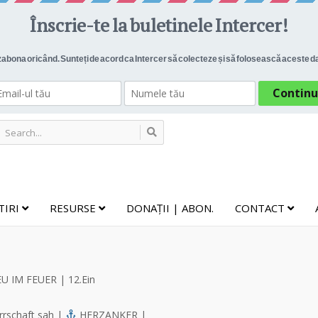
TIRI
RESURSE
DONAȚII | ABON.
CONTACT
 IM FEUER | 12.Ein
rrschaft sah |
HERZANKER |