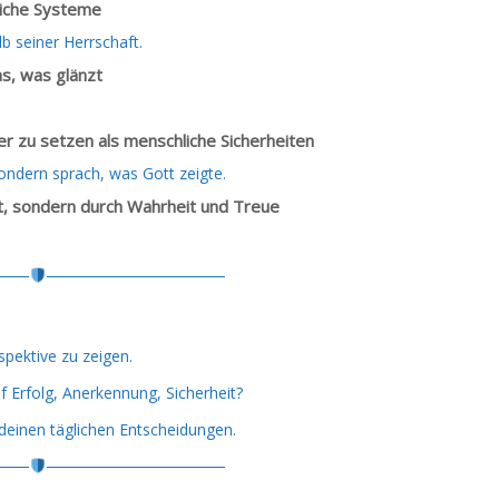
liche Systeme
lb seiner Herrschaft.
as, was glänzt
.
r zu setzen als menschliche Sicherheiten
ndern sprach, was Gott zeigte.
t, sondern durch Wahrheit und Treue
───
────────────────
rspektive zu zeigen.
 Erfolg, Anerkennung, Sicherheit?
 deinen täglichen Entscheidungen.
───
────────────────