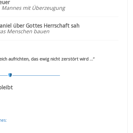
euer
n Mannes mit Überzeugung
aniel über Gottes Herrschaft sah
 was Menschen bauen
ch aufrichten, das ewig nicht zerstört wird …“
───
────────────────
bleibt
hes: