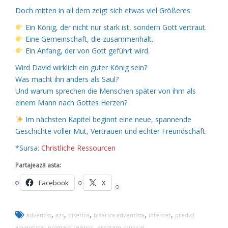
Doch mitten in all dem zeigt sich etwas viel Größeres:
Ein König, der nicht nur stark ist, sondern Gott vertraut.
Eine Gemeinschaft, die zusammenhält.
Ein Anfang, der von Gott geführt wird.
Wird David wirklich ein guter König sein?
Was macht ihn anders als Saul?
Und warum sprechen die Menschen später von ihm als
einem Mann nach Gottes Herzen?
Im nächsten Kapitel beginnt eine neue, spannende
Geschichte voller Mut, Vertrauen und echter Freundschaft.
*Sursa:
Christliche Ressourcen
Partajează asta:
Facebook
X
,
,
,
,
,
adventist
azs
biserica
biserica adventista
intercer
predici
,
,
adventiste
program religios
program-muzical