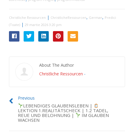
|
,
,
Christliche Ressourcen
ChristlicheRessourcen
German
Predici
|
(Toate)
29 martie 2026 3:20 pm
About The Author
Christliche Ressourcen
-
Previous
LEBENDIGES GLAUBENSLEBEN |
LEKTION 1.REALITÄTSCHECK | 1.2 TADEL,
REUE UND BELOHNUNG |
IM GLAUBEN
WACHSEN