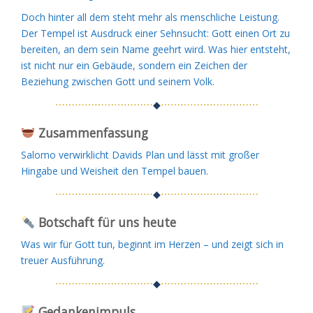
Doch hinter all dem steht mehr als menschliche Leistung.
Der Tempel ist Ausdruck einer Sehnsucht: Gott einen Ort zu
bereiten, an dem sein Name geehrt wird. Was hier entsteht,
ist nicht nur ein Gebäude, sondern ein Zeichen der
Beziehung zwischen Gott und seinem Volk.
⋯⋯⋯⋯⋯⋯⋯⋯⋯⋯
◆
⋯⋯⋯⋯⋯⋯⋯⋯⋯⋯
Zusammenfassung
Salomo verwirklicht Davids Plan und lässt mit großer
Hingabe und Weisheit den Tempel bauen.
⋯⋯⋯⋯⋯⋯⋯⋯⋯⋯
◆
⋯⋯⋯⋯⋯⋯⋯⋯⋯⋯
Botschaft für uns heute
Was wir für Gott tun, beginnt im Herzen – und zeigt sich in
treuer Ausführung.
⋯⋯⋯⋯⋯⋯⋯⋯⋯⋯
◆
⋯⋯⋯⋯⋯⋯⋯⋯⋯⋯
Gedankenimpuls