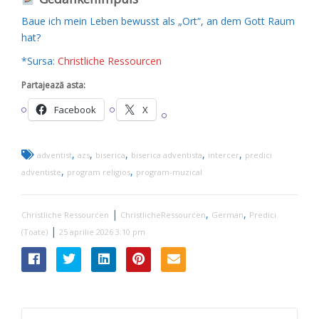
Baue ich mein Leben bewusst als „Ort“, an dem Gott Raum
hat?
*Sursa:
Christliche Ressourcen
Partajează asta:
Facebook
X
,
,
,
,
,
adventist
azs
biserica
biserica adventista
intercer
predici
,
,
adventiste
program religios
program-muzical
|
,
,
Christliche Ressourcen
ChristlicheRessourcen
German
Predici
|
(Toate)
25 aprilie 2026 3:10 pm