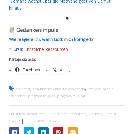
Niemand wächst über die Notwendigkeit von Demut
hinaus.
⋯⋯⋯⋯⋯⋯⋯⋯⋯⋯
◆
⋯⋯⋯⋯⋯⋯⋯⋯⋯⋯
Gedankenimpuls
Wie reagiere ich, wenn Gott mich korrigiert?
*Sursa:
Christliche Ressourcen
Partajează asta:
Facebook
X
,
,
,
,
,
adventist
azs
biserica
biserica adventista
intercer
predici
,
,
adventiste
program religios
program-muzical
|
,
,
Christliche Ressourcen
ChristlicheRessourcen
German
Predici
|
(Toate)
9 iunie 2026 3:10 pm