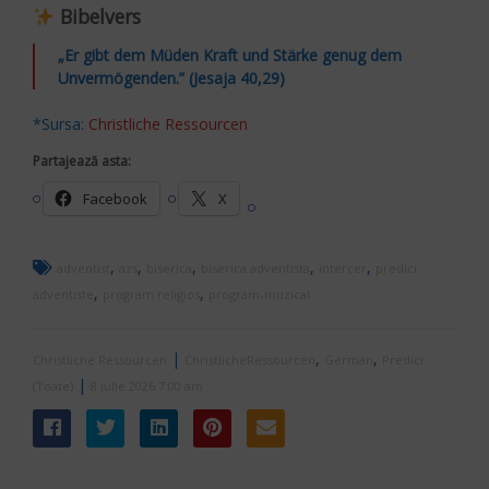
Bibelvers
„Er gibt dem Müden Kraft und Stärke genug dem
Unvermögenden.” (Jesaja 40,29)
*Sursa:
Christliche Ressourcen
Partajează asta:
Facebook
X
,
,
,
,
,
adventist
azs
biserica
biserica adventista
intercer
predici
,
,
adventiste
program religios
program-muzical
|
,
,
Christliche Ressourcen
ChristlicheRessourcen
German
Predici
|
(Toate)
8 iulie 2026 7:00 am