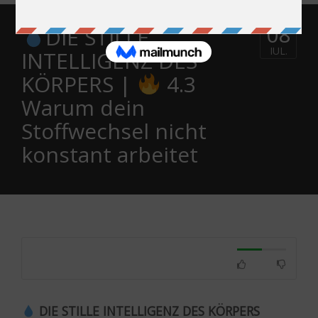
08
DIE STILLE
IUL.
INTELLIGENZ DES
KÖRPERS |
4.3
Warum dein
Stoffwechsel nicht
konstant arbeitet
DIE STILLE INTELLIGENZ DES KÖRPERS