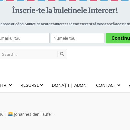
TIRI
RESURSE
DONAȚII | ABON.
CONTACT
26 |
Johannes der Täufer –