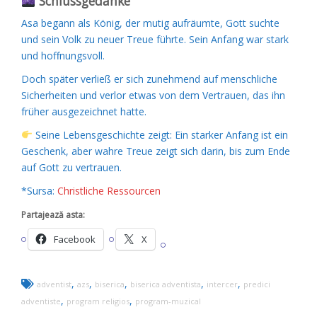
Schlussgedanke
Asa begann als König, der mutig aufräumte, Gott suchte
und sein Volk zu neuer Treue führte. Sein Anfang war stark
und hoffnungsvoll.
Doch später verließ er sich zunehmend auf menschliche
Sicherheiten und verlor etwas von dem Vertrauen, das ihn
früher ausgezeichnet hatte.
Seine Lebensgeschichte zeigt: Ein starker Anfang ist ein
Geschenk, aber wahre Treue zeigt sich darin, bis zum Ende
auf Gott zu vertrauen.
*Sursa:
Christliche Ressourcen
Partajează asta:
Facebook
X
,
,
,
,
,
adventist
azs
biserica
biserica adventista
intercer
predici
,
,
adventiste
program religios
program-muzical