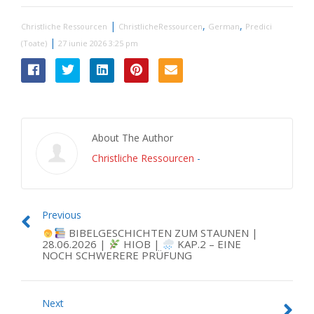
|
,
,
Christliche Ressourcen
ChristlicheRessourcen
German
Predici
|
(Toate)
27 iunie 2026 3:25 pm
About The Author
Christliche Ressourcen
-
Previous
BIBELGESCHICHTEN ZUM STAUNEN |
28.06.2026 |
HIOB |
KAP.2 – EINE
NOCH SCHWERERE PRÜFUNG
Next