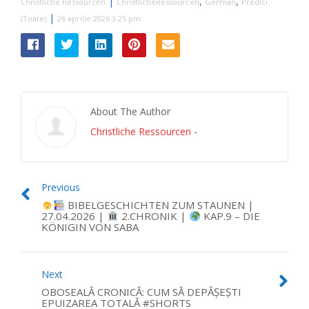
|
,
,
Christliche Ressourcen
ChristlicheRessourcen
German
Predici
|
(Toate)
26 aprilie 2026 3:25 pm
About The Author
Christliche Ressourcen
-
Previous
BIBELGESCHICHTEN ZUM STAUNEN |
27.04.2026 |
2.CHRONIK |
KAP.9 – DIE
KÖNIGIN VON SABA
Next
OBOSEALĂ CRONICĂ: CUM SĂ DEPĂȘEȘTI
EPUIZAREA TOTALĂ #SHORTS