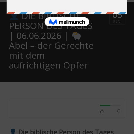
05
DIE BIBLISCHE
IUN.
PERSON DES TAGES
| 06.06.2026 |
Abel – der Gerechte
mit dem
aufrichtigen Opfer
Die biblische Person des Tages