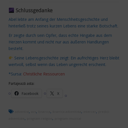
Schlussgedanke
Abel lebte am Anfang der Menschheitsgeschichte und
hinterließ trotz seines kurzen Lebens eine starke Botschaft.
Er zeigte durch sein Opfer, dass echte Hingabe aus dem
Herzen kommt und nicht nur aus äußeren Handlungen
besteht.
Seine Lebensgeschichte zeigt: Ein aufrichtiges Herz bleibt
wertvoll, selbst wenn das Leben ungerecht erscheint.
*Sursa:
Christliche Ressourcen
Partajează asta:
Facebook
X
,
,
,
,
,
adventist
azs
biserica
biserica adventista
intercer
predici
,
,
adventiste
program religios
program-muzical