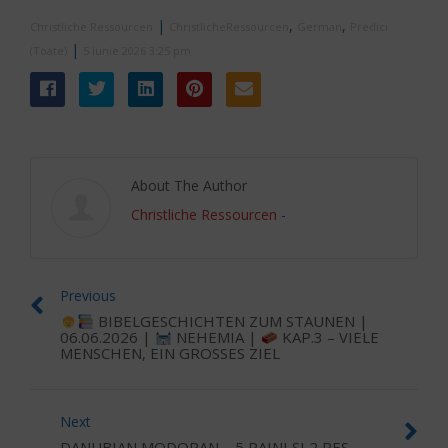
|
,
,
Christliche Ressourcen
ChristlicheRessourcen
German
Predici
|
(Toate)
5 iunie 2026 3:25 pm
About The Author
Christliche Ressourcen
-
Previous
BIBELGESCHICHTEN ZUM STAUNEN |
06.06.2026 |
NEHEMIA |
KAP.3 – VIELE
MENSCHEN, EIN GROSSES ZIEL
Next
DANUBIAN MODORAN – 5 PAINI SI 2 PES