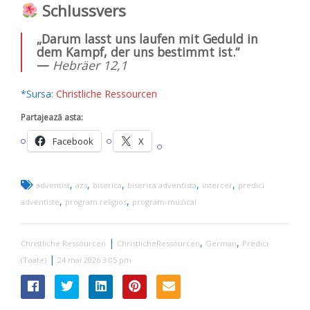
Schlussvers
„Darum lasst uns laufen mit Geduld in
dem Kampf, der uns bestimmt ist.“
—
Hebräer 12,1
*Sursa:
Christliche Ressourcen
Partajează asta:
Facebook
X
,
,
,
,
,
adventist
azs
biserica
biserica adventista
intercer
predici
,
,
adventiste
program religios
program-muzical
|
,
,
Christliche Ressourcen
ChristlicheRessourcen
German
Predici
|
(Toate)
24 mai 2026 3:05 pm