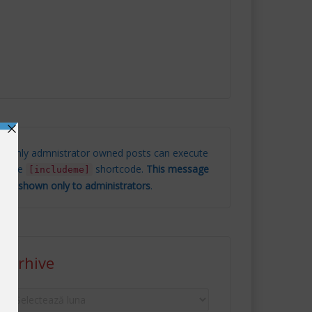
Only admnistrator owned posts can execute
the
shortcode.
This message
[includeme]
is shown only to administrators
.
Arhive
Arhive