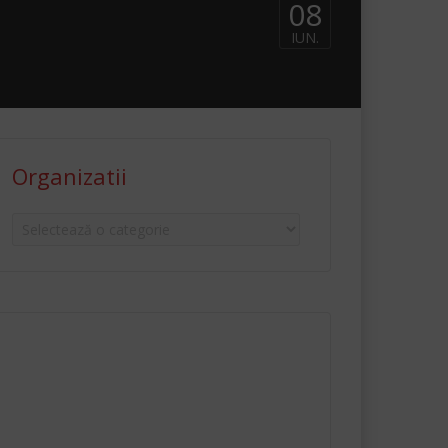
08
IUN.
Organizatii
Organizatii