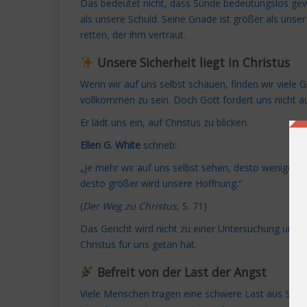
Das bedeutet nicht, dass Sünde bedeutungslos gewo
als unsere Schuld. Seine Gnade ist größer als uns
retten, der ihm vertraut.
Unsere Sicherheit liegt in Christus
Wenn wir auf uns selbst schauen, finden wir viele
vollkommen zu sein. Doch Gott fordert uns nicht au
Er lädt uns ein, auf Christus zu blicken.
Ellen G. White
schrieb:
„Je mehr wir auf uns selbst sehen, desto weniger Fr
desto größer wird unsere Hoffnung.“
(
Der Weg zu Christus
, S. 71)
Das Gericht wird nicht zu einer Untersuchung unse
Christus für uns getan hat.
Befreit von der Last der Angst
Viele Menschen tragen eine schwere Last aus Schul