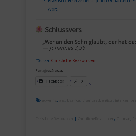
Praktisch:
Ersetze heute jeden Gedanken der 
Wort.
Schlussvers
„Wer an den Sohn glaubt, der hat da
—
Johannes 3,36
*Sursa:
Christliche Ressourcen
Partajează asta:
Facebook
X
,
,
,
,
,
adventist
azs
biserica
biserica adventista
intercer
pre
|
,
,
Christliche Ressourcen
ChristlicheRessourcen
German
Pr