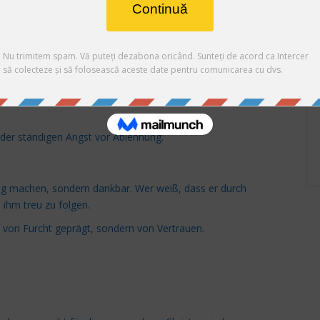
beginnt nicht mit unserer Leistung, sondern mit Gottes
g und schenkt ihm Frieden mit Gott.“
 der ständigen Angst vor Ablehnung.
ssig machen, sondern dankbar. Wer weiß, dass er durch
ihm treu zu folgen.
t von Furcht geprägt, sondern von Vertrauen.