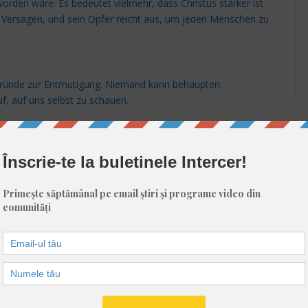
rden wäre. Es bedeutet vielmehr, dass Christus stärker ist
er Versagen, und sein Opfer reicht aus, um jeden Menschen zu
 Gründe zur Entmutigung. Niemand kann behaupten,
f, auf uns selbst zu schauen.
ieden werden wir haben. Je mehr wir auf Christus blicken,
rer Verdienste, sondern zu einer Offenbarung dessen, was
dgefühlen und Selbstvorwürfen. Sie hoffen, dass sie