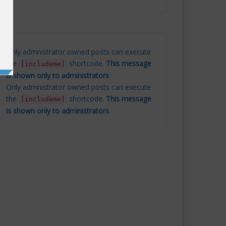
Only admnistrator owned posts can execute
the
shortcode.
This message
[includeme]
is shown only to administrators
.
Only admnistrator owned posts can execute
the
shortcode.
This message
[includeme]
is shown only to administrators
.