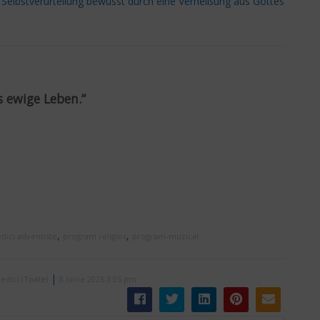
Selbstverurteilung bewusst durch eine Verheißung aus Gottes
s ewige Leben.“
,
,
dici adventiste
program religios
program-muzical
|
edici (Toate)
8 iunie 2026 3:05 pm