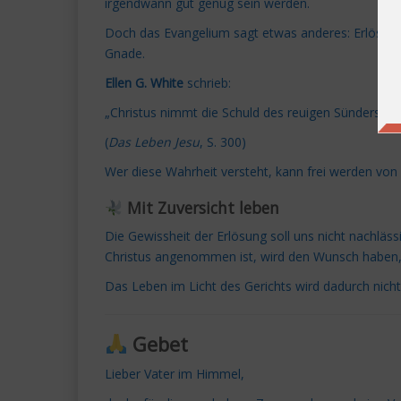
irgendwann gut genug sein werden.
Doch das Evangelium sagt etwas anderes: Erlösung 
Gnade.
Ellen G. White
schrieb:
„Christus nimmt die Schuld des reuigen Sünders we
(
Das Leben Jesu
, S. 300)
Wer diese Wahrheit versteht, kann frei werden von
Mit Zuversicht leben
Die Gewissheit der Erlösung soll uns nicht nachlä
Christus angenommen ist, wird den Wunsch haben, 
Das Leben im Licht des Gerichts wird dadurch nich
Gebet
Lieber Vater im Himmel,