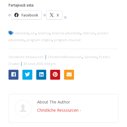
Partajează asta:
Facebook
X
,
,
,
,
,
adventist
azs
biserica
biserica adventista
intercer
predici
,
,
adventiste
program religios
program-muzical
|
,
,
Christliche Ressourcen
ChristlicheRessourcen
German
Predici
|
(Toate)
30 iunie 2026 3:04 pm
About The Author
Christliche Ressourcen
-