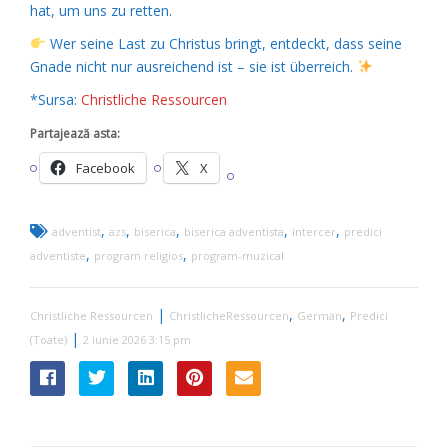
hat, um uns zu retten.
Wer seine Last zu Christus bringt, entdeckt, dass seine
Gnade nicht nur ausreichend ist – sie ist überreich.
*Sursa:
Christliche Ressourcen
Partajează asta:
Facebook
X
,
,
,
,
,
adventist
azs
biserica
biserica adventista
intercer
predici
,
,
adventiste
program religios
program-muzical
|
,
,
Christliche Ressourcen
ChristlicheRessourcen
German
Predici
|
(Toate)
2 iunie 2026 3:15 pm