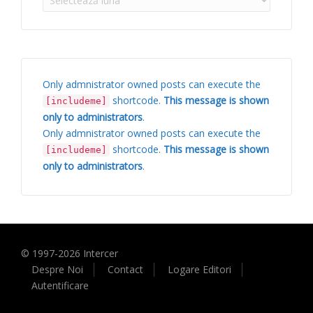
Only admnistrator owned posts can execute the
shortcode.
This message is shown
[includeme]
only to administrators
.
Only admnistrator owned posts can execute the
shortcode.
This message is shown
[includeme]
only to administrators
.
© 1997-
2026
Intercer
Despre Noi
Contact
Logare Editori
Autentificare