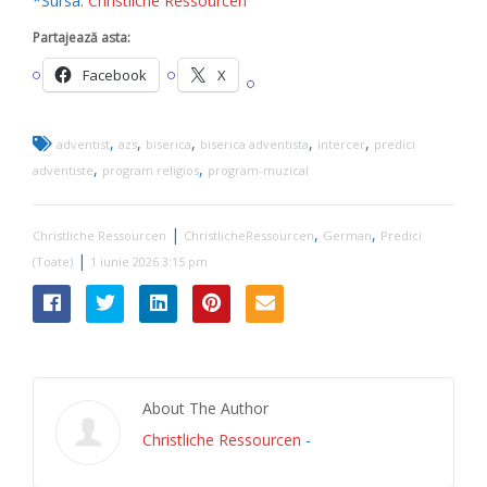
*Sursa:
Christliche Ressourcen
Partajează asta:
Facebook
X
,
,
,
,
,
adventist
azs
biserica
biserica adventista
intercer
predici
,
,
adventiste
program religios
program-muzical
|
,
,
Christliche Ressourcen
ChristlicheRessourcen
German
Predici
|
(Toate)
1 iunie 2026 3:15 pm
About The Author
Christliche Ressourcen
-