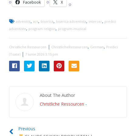
Facebook
X
,
,
,
,
,
adventist
azs
biserica
biserica adventista
intercer
predici
,
,
adventiste
program religios
program-muzical
|
,
,
Christliche Ressourcen
ChristlicheRessourcen
German
Predici
|
(Toate)
7 iunie 2026 3:15 pm
About The Author
Christliche Ressourcen
-
Previous