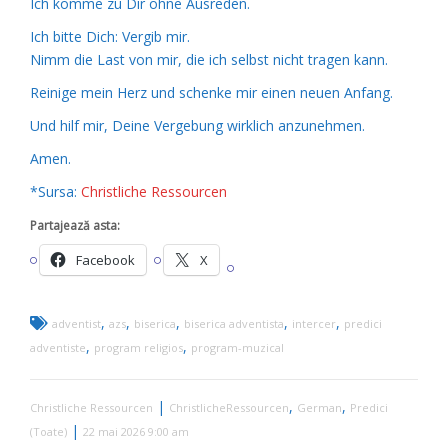
Ich komme zu Dir ohne Ausreden.
Ich bitte Dich: Vergib mir.
Nimm die Last von mir, die ich selbst nicht tragen kann.
Reinige mein Herz und schenke mir einen neuen Anfang.
Und hilf mir, Deine Vergebung wirklich anzunehmen.
Amen.
*Sursa:
Christliche Ressourcen
Partajează asta:
Facebook
X
,
,
,
,
,
adventist
azs
biserica
biserica adventista
intercer
predici
,
,
adventiste
program religios
program-muzical
|
,
,
Christliche Ressourcen
ChristlicheRessourcen
German
Predici
|
(Toate)
22 mai 2026 9:00 am