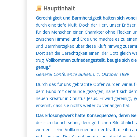
Hauptinhalt
Gerechtigkeit und Barmherzigkeit hatten sich vone
durch eine tiefe Kluft. Doch der Herr, unser Erlöser
für den Menschen einen Charakter ohne Flecken un
zwischen Himmel und Erde und machte es zu einem 
und Barmherzigkeit über diese Kluft hinweg zusam
Dort sah die Gerechtigkeit einen, der Gott gleich w
trug.
Vollkommen zufriedengestellt, beugte sich die
genug.“
General Conference Bulletin, 1. Oktober 1899
Durch das für uns gebrachte Opfer wurden wir auf ei
dem Bund mit der Sünde gezogen, nähert sich dem e
neuen Kreatur in Christus Jesus. Er wird gereinigt, 
erkennt, dass sie nichts weiter zu verlangen hat.
Das Erlösungswerk hatte Konsequenzen, deren Be
der sich danach sehnt, dem göttlichen Bild ähnlic
werden – eine Vollkommenheit der Kraft, die ihn auf e
gefallen sind. Der Kampf wurde ausgefochten, der