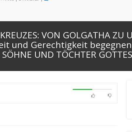
 KREUZES: VON GOLGATHA ZU 
it und Gerechtigkeit begegnen
SÖHNE UND TÖCHTER GOTTE