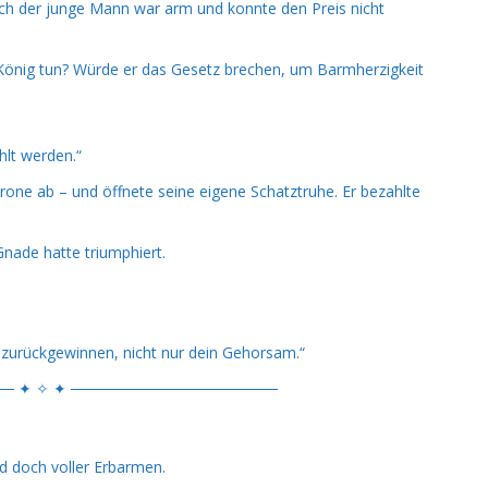
och der junge Mann war arm und konnte den Preis nicht
König tun? Würde er das Gesetz brechen, um Barmherzigkeit
hlt werden.“
rone ab – und öffnete seine eigene Schatztruhe. Er bezahlte
Gnade hatte triumphiert.
z zurückgewinnen, nicht nur dein Gehorsam.“
─ ✦ ✧ ✦ ───────────────────
nd doch voller Erbarmen.