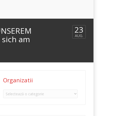
23
UNSEREM
AUG.
 sich am
S
Organizatii
Organizatii