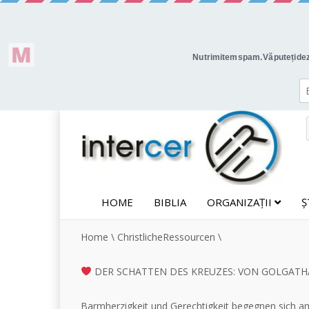
HOME
BIBLIA
ORGANIZAȚII
Ș
Home
\
ChristlicheRessourcen
\
DER SCHATTEN DES KREUZES: VON GOLGATH
Barmherzigkeit und Gerechtigkeit begegnen sich a