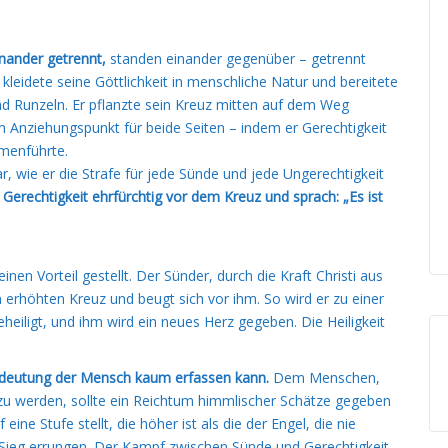
inander getrennt,
standen einander gegenüber – getrennt
, kleidete seine Göttlichkeit in menschliche Natur und bereitete
d Runzeln. Er pflanzte sein Kreuz mitten auf dem Weg
Anziehungspunkt für beide Seiten – indem er Gerechtigkeit
menführte.
ar, wie er die Strafe für jede Sünde und jede Ungerechtigkeit
 Gerechtigkeit ehrfürchtig vor dem Kreuz und sprach: „Es ist
nen Vorteil gestellt. Der Sünder, durch die Kraft Christi aus
rhöhten Kreuz und beugt sich vor ihm. So wird er zu einer
geheiligt, und ihm wird ein neues Herz gegeben. Die Heiligkeit
deutung der Mensch kaum erfassen kann.
Dem Menschen,
h zu werden, sollte ein Reichtum himmlischer Schätze gegeben
ine Stufe stellt, die höher ist als die der Engel, die nie
 Sieg errungen. Der Kampf zwischen Sünde und Gerechtigkeit