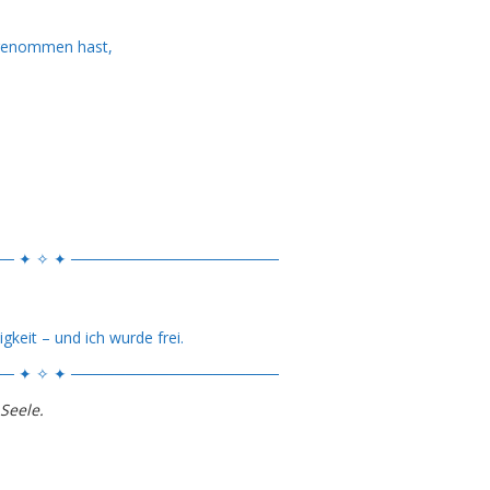
 genommen hast,
─ ✦ ✧ ✦ ───────────────────
keit – und ich wurde frei.
─ ✦ ✧ ✦ ───────────────────
 Seele.