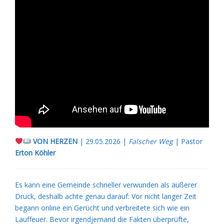
VON HERZEN
| 29.05.2026 |
Falscher Weg
| Pastor
Erton Köhler
Es kann eine Gemeinde schneller verwunden als äußerer
Druck, deshalb achte genau darauf: Vor nicht langer Zeit
begann online ein Gerücht und verbreitete sich wie ein
Lauffeuer. Bevor irgendjemand die Fakten überprüfte,