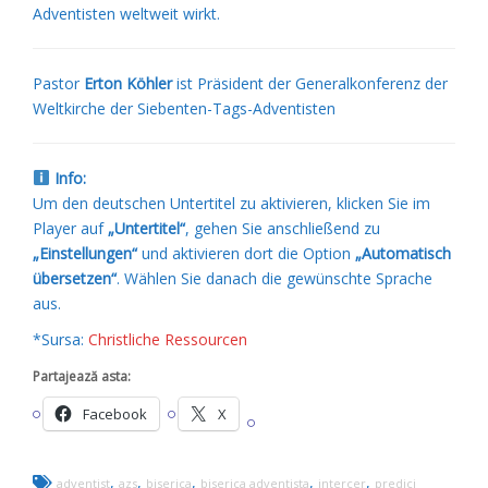
Adventisten weltweit wirkt.
Pastor
Erton Köhler
ist Präsident der Generalkonferenz der
Weltkirche der Siebenten-Tags-Adventisten
Info:
Um den deutschen Untertitel zu aktivieren, klicken Sie im
Player auf
„Untertitel“
, gehen Sie anschließend zu
„Einstellungen“
und aktivieren dort die Option
„Automatisch
übersetzen“
. Wählen Sie danach die gewünschte Sprache
aus.
*Sursa:
Christliche Ressourcen
Partajează asta:
Facebook
X
,
,
,
,
,
adventist
azs
biserica
biserica adventista
intercer
predici