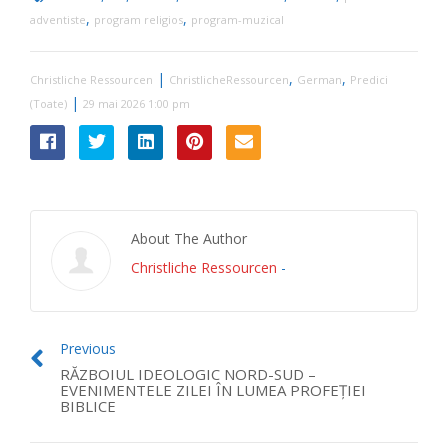
,
,
adventiste
program religios
program-muzical
|
,
,
Christliche Ressourcen
ChristlicheRessourcen
German
Predici
|
(Toate)
29 mai 2026 1:00 pm
About The Author
Christliche Ressourcen
-
Previous
RĂZBOIUL IDEOLOGIC NORD-SUD –
EVENIMENTELE ZILEI ÎN LUMEA PROFEȚIEI
BIBLICE