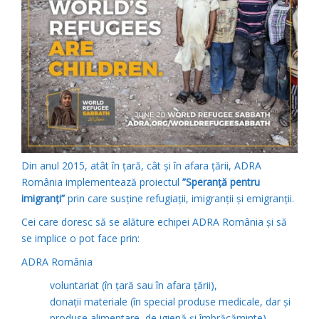
Din anul 2015, atât în țară, cât și în afara țării, ADRA
România implementează proiectul
”Speranță pentru
imigranți”
prin care susține refugiații, imigranții și emigranții.
Cei care doresc să se alăture echipei ADRA România și să
se implice o pot face prin:
ADRA România
voluntariat (în țară sau în afara țării),
donații materiale (în special produse medicale, dar și
produse alimentare, de igienă și îmbrăcăminte),