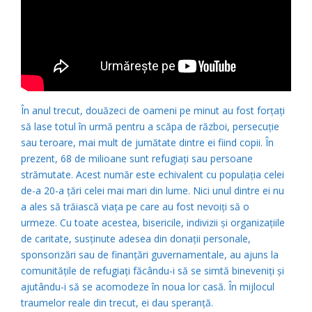
În anul trecut, douăzeci de oameni pe minut au fost forțați
să lase totul în urmă pentru a scăpa de război, persecuție
sau teroare, mai mult de jumătate dintre ei fiind copii. În
prezent, 68 de milioane sunt refugiați sau persoane
strămutate. Acest număr este echivalent cu populația celei
de-a 20-a țări celei mai mari din lume. Nici unul dintre ei nu
a ales să trăiască viața pe care au fost nevoiți să o
urmeze. Cu toate acestea, bisericile, indivizii și organizațiile
de caritate, susținute adesea din donații personale,
sponsorizări sau de finanțări guvernamentale, au ajuns la
comunitățile de refugiați făcându-i să se simtă bineveniți și
ajutându-i să se acomodeze în noua lor casă. În mijlocul
traumelor reale din trecut, ei dau speranță.