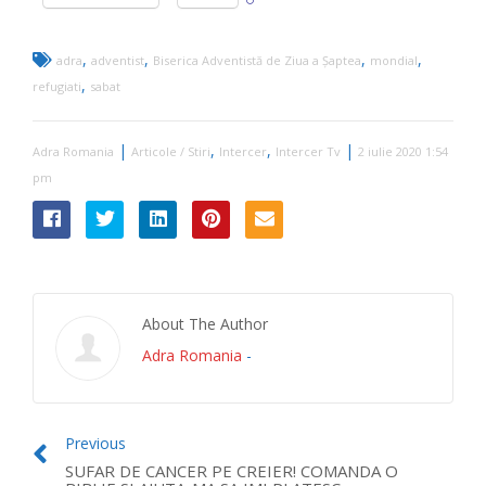
,
,
,
,
adra
adventist
Biserica Adventistă de Ziua a Șaptea
mondial
,
refugiati
sabat
|
,
,
|
Adra Romania
Articole / Stiri
Intercer
Intercer Tv
2 iulie 2020 1:54
pm
About The Author
Adra Romania
-
Previous
SUFAR DE CANCER PE CREIER! COMANDA O