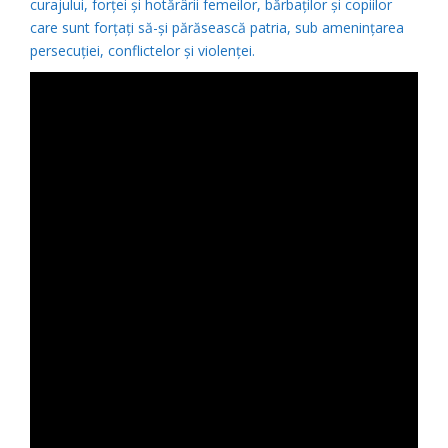
curajului, forței și hotărârii femeilor, bărbaților și copiilor
care sunt forțați să-și părăsească patria, sub amenințarea
persecuției, conflictelor și violenței.