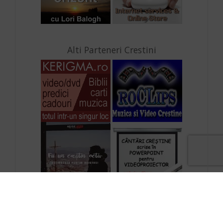
Alti Parteneri Crestini
ResurseCrestine.ro
|
KERIGMA.ro
|
Libraria
Crestina Maranatha
|
Cantari Crestine