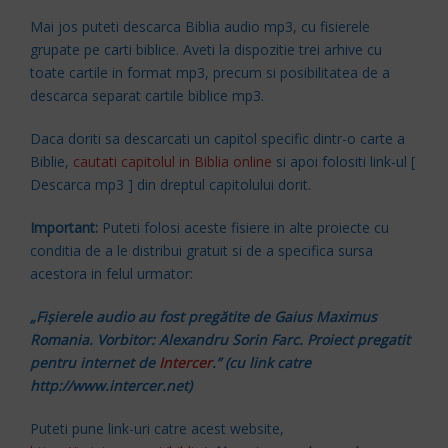
Mai jos puteti descarca Biblia audio mp3, cu fisierele
grupate pe carti biblice. Aveti la dispozitie trei arhive cu
toate cartile in format mp3, precum si posibilitatea de a
descarca separat cartile biblice mp3.
Daca doriti sa descarcati un capitol specific dintr-o carte a
Biblie,
cautati capitolul in Biblia online
si apoi folositi link-ul [
Descarca mp3 ] din dreptul capitolului dorit.
Important:
Puteti folosi aceste fisiere in alte proiecte cu
conditia de a le distribui gratuit si de a specifica sursa
acestora in felul urmator:
„Fişierele audio au fost pregătite de Gaius Maximus
Romania. Vorbitor: Alexandru Sorin Farc. Proiect pregatit
pentru internet de
Intercer
.” (cu link catre
http://www.intercer.net)
Puteti pune link-uri catre acest website,