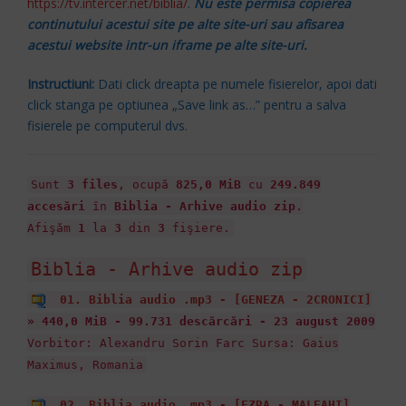
https://tv.intercer.net/biblia/
.
Nu este permisa copierea
continutului acestui site pe alte site-uri sau afisarea
acestui website intr-un iframe pe alte site-uri.
Instructiuni:
Dati click dreapta pe numele fisierelor, apoi dati
click stanga pe optiunea „Save link as…” pentru a salva
fisierele pe computerul dvs.
Sunt
3 files
, ocupă
825,0 MiB
cu
249.849
accesări
în
Biblia - Arhive audio zip
.
Afişăm
1
la
3
din
3
fişiere.
Biblia - Arhive audio zip
01. Biblia audio .mp3 - [GENEZA - 2CRONICI]
» 440,0 MiB - 99.731 descărcări - 23 august 2009
Vorbitor: Alexandru Sorin Farc Sursa: Gaius
Maximus, Romania
02. Biblia audio .mp3 - [EZRA - MALEAHI]