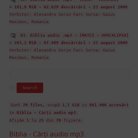
» 181,9 MiB - 62.629 descărcări - 23 august 2009
Vorbitor: Alexandru Sorin Farc Sursa: Gaius
Maximus, Romania
03. Biblia audio .mp3 - [MATEI - APOCALIPSA]
» 203,1 MiB - 87.489 descărcări - 23 august 2009
Vorbitor: Alexandru Sorin Farc Sursa: Gaius
Maximus, Romania
Sunt
70 files
, ocupă
1,7 GiB
cu
861.406 accesări
în
Biblia - Cărți audio mp3
.
Afişăm
1
la
25
din
70
fişiere.
Biblia - Cărți audio mp3