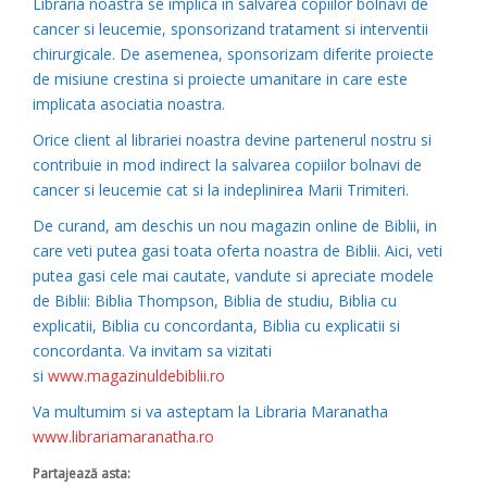
Libraria noastra se implica in salvarea copiilor bolnavi de
cancer si leucemie, sponsorizand tratament si interventii
chirurgicale. De asemenea, sponsorizam diferite proiecte
de misiune crestina si proiecte umanitare in care este
implicata asociatia noastra.
Orice client al librariei noastra devine partenerul nostru si
contribuie in mod indirect la salvarea copiilor bolnavi de
cancer si leucemie cat si la indeplinirea Marii Trimiteri.
De curand, am deschis un nou magazin online de Biblii, in
care veti putea gasi toata oferta noastra de Biblii. Aici, veti
putea gasi cele mai cautate, vandute si apreciate modele
de Biblii: Biblia Thompson, Biblia de studiu, Biblia cu
explicatii, Biblia cu concordanta, Biblia cu explicatii si
concordanta. Va invitam sa vizitati
si
www.magazinuldebiblii.ro
Va multumim si va asteptam la Libraria Maranatha
www.librariamaranatha.ro
Partajează asta: