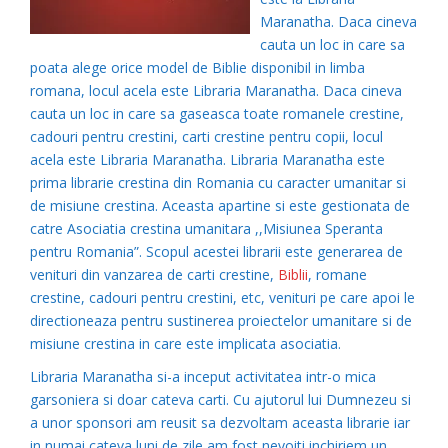
Maranatha. Daca cineva
cauta un loc in care sa
poata alege orice model de Biblie disponibil in limba
romana, locul acela este Libraria Maranatha. Daca cineva
cauta un loc in care sa gaseasca toate romanele crestine,
cadouri pentru crestini, carti crestine pentru copii, locul
acela este Libraria Maranatha. Libraria Maranatha este
prima librarie crestina din Romania cu caracter umanitar si
de misiune crestina. Aceasta apartine si este gestionata de
catre Asociatia crestina umanitara ,,Misiunea Speranta
pentru Romania”. Scopul acestei librarii este generarea de
venituri din vanzarea de carti crestine,
Biblii
, romane
crestine, cadouri pentru crestini, etc, venituri pe care apoi le
directioneaza pentru sustinerea proiectelor umanitare si de
misiune crestina in care este implicata asociatia.
Libraria Maranatha si-a inceput activitatea intr-o mica
garsoniera si doar cateva carti. Cu ajutorul lui Dumnezeu si
a unor sponsori am reusit sa dezvoltam aceasta librarie iar
in numai cateva luni de zile am fost nevoiti inchiriem un