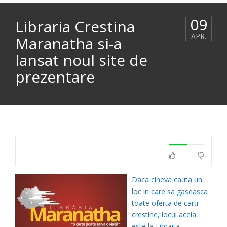
09
Libraria Crestina
APR.
Maranatha si-a
lansat noul site de
prezentare
Daca cineva cauta un
loc in care sa gaseasca
toate oferta de carti
crestine, locul acela
este la Libraria