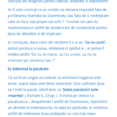
nascuta din dragoste pentru adevar, dreptate si neprihanire.
Ar fi oare normal ca un crestin sa ramana impasibil fata de
profanarea Numelui lui Dumnezeu sau fata de o nedreptate
care se face sub proprii sai ochi ? Tocmai cel care nu
reactioneaza in astfel de situatii este de condamnat pentru
lipsa de atitudine si de implicare.
In concluzie, daca celor din vechime li s-a zis “
Sa nu ucizi
”,
astazi porunca a sasea, inteleasa in spiritul ei , ar putea fi
redata astfel
:“Sa nu te manii, sa nu urasti, sa nu te
enervezi pe semenul tau !“
b) Indemnul la pacatuire
Ca sa fii un ucigas nu trebuie sa actionezi tragaciul unei
arme, luand viata unei fiinte omenesti. Este suficient doar
sa-l inviti la pacat, stiind bine ca
“plata pacatului este
moartea
” ( Romani 6, 23 pp. ). A invita pe cineva sa
pacatuiasca , despartindu-l astfel de Dumnezeu, reprezinta
un atentat la mantuirea lui, la viata lui spirituala. In vechime,
astfel de indemnuri erau pedepsite cu cea mai mare