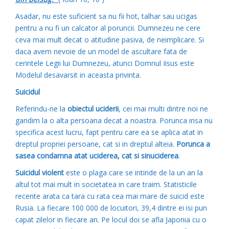
Asadar, nu este suficient sa nu fii hot, talhar sau ucigas
pentru a nu fi un calcator al poruncii. Dumnezeu ne cere
ceva mai mult decat o atitudine pasiva, de neimplicare. Si
daca avem nevoie de un model de ascultare fata de
cerintele Legii lui Dumnezeu, atunci Domnul Iisus este
Modelul desavarsit in aceasta privinta.
Suicidul
Referindu-ne la
obiectul uciderii
, cei mai multi dintre noi ne
gandim la o alta persoana decat a noastra. Porunca insa nu
specifica acest lucru, fapt pentru care ea se aplica atat in
dreptul propriei persoane, cat si in dreptul alteia.
Porunca a
sasea condamna atat uciderea, cat si sinuciderea
.
Suicidul violent
este o plaga care se intinde de la un an la
altul tot mai mult in societatea in care traim. Statisticile
recente arata ca tara cu rata cea mai mare de suicid este
Rusia. La fiecare 100 000 de locuitori, 39,4 dintre ei isi pun
capat zilelor in fiecare an. Pe locul doi se afla Japonia cu o