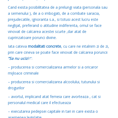
Cand exista posibilitatea de a prelungi viata (personala sau
a semenului ), de a o imbogati, de a combate saracia,
prejudecatile, ignoranta s.a., si totusi acest lucru este
neglijat, preferand o atitudine indiferenta, omul se face
vinovat de calcarea acestei scurte ,dar atat de
cuprinzatoare porunci divine.
Iata cateva
modalitati concrete
, cu care ne intalnim zi de zi,
prin care cineva se poate face vinovat de calcarea poruncii
“Sa nu ucizi
!”:
– producerea si comercializarea armelor si a oricaror
mijloace criminale
– producerea si comercializarea alcoolului, tutunului si
drogurilor
– avortul, implicand atat femeia care avorteaza , cat si
personalul medical care il efectueaza
– executarea pedepsei capitale in tari in care exista o
asemenea legislatie