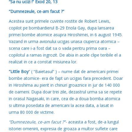
“Sa nu ucizi !” Exod 20, 13
“Dumnezeule, ce-am facut ?”
Acestea sunt primele cuvinte rostite de Robert Lewis,
copilot pe bombardierul B-29 Enola Gay, dupa lansarea
primei bombe atomice asupra Hiroshimei, in 6 august 1945.
Vazand in urma avionului ucigas uriasa ciuperca atomica –
scena care i-a fost dat sa o vada pentru prima oara –
copilotul a ramas ingrozit. De abia in acele clipe teribile el a
realizat in ce a constat misiunea lor.
“Little Boy
” ( “Baietasul” ) – nume dat de americani primei
bombe atomice- era de fapt un ucigas fara precedent. Doar
in Hiroshima au pierit in chinuri groaznice in jur de 140 000
de oameni. Dupa doar trei zile, dezastrul urma sa se repete
in orasul Nagasaki, in care, cea de-a doua bomba atomica
si ultima posedata de americani la acea data, a lasat in
urma 80 000 de victime.
“Dumnezeule, ce-am facut ?”-
aceasta a fost, de-a lungul
istoriei omenirii, expresia de groaza a multor suflete care