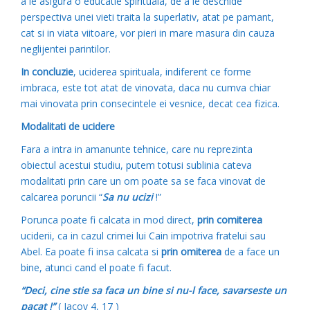
a le asigura o educatie spirituala, de a le deschide
perspectiva unei vieti traita la superlativ, atat pe pamant,
cat si in viata viitoare, vor pieri in mare masura din cauza
neglijentei parintilor.
In concluzie
, uciderea spirituala, indiferent ce forme
imbraca, este tot atat de vinovata, daca nu cumva chiar
mai vinovata prin consecintele ei vesnice, decat cea fizica.
Modalitati de ucidere
Fara a intra in amanunte tehnice, care nu reprezinta
obiectul acestui studiu, putem totusi sublinia cateva
modalitati prin care un om poate sa se faca vinovat de
calcarea poruncii “
Sa nu ucizi
!”
Porunca poate fi calcata in mod direct,
prin comiterea
uciderii, ca in cazul crimei lui Cain impotriva fratelui sau
Abel. Ea poate fi insa calcata si
prin omiterea
de a face un
bine, atunci cand el poate fi facut.
“Deci, cine stie sa faca un bine si nu-l face, savarseste un
pacat !”
( Iacov 4, 17 )