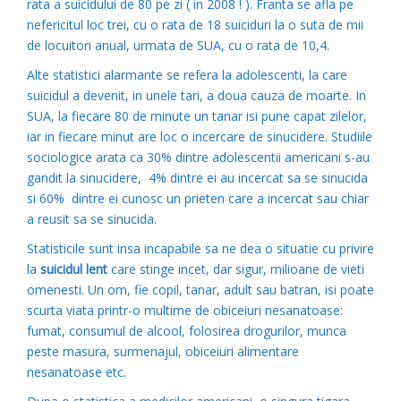
rata a suicidului de 80 pe zi ( in 2008 ! ). Franta se afla pe
nefericitul loc trei, cu o rata de 18 suiciduri la o suta de mii
de locuitori anual, urmata de SUA, cu o rata de 10,4.
Alte statistici alarmante se refera la adolescenti, la care
suicidul a devenit, in unele tari, a doua cauza de moarte. In
SUA, la fiecare 80 de minute un tanar isi pune capat zilelor,
iar in fiecare minut are loc o incercare de sinucidere. Studiile
sociologice arata ca 30% dintre adolescentii americani s-au
gandit la sinucidere, 4% dintre ei au incercat sa se sinucida
si 60% dintre ei cunosc un prieten care a incercat sau chiar
a reusit sa se sinucida.
Statisticile sunt insa incapabile sa ne dea o situatie cu privire
la
suicidul lent
care stinge incet, dar sigur, milioane de vieti
omenesti. Un om, fie copil, tanar, adult sau batran, isi poate
scurta viata printr-o multime de obiceiuri nesanatoase:
fumat, consumul de alcool, folosirea drogurilor, munca
peste masura, surmenajul, obiceiuri alimentare
nesanatoase etc.