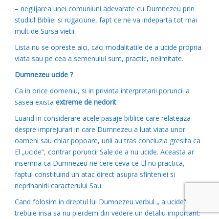
– neglijarea unei comuniuni adevarate cu Dumnezeu prin
studiul Bibliei si rugaciune, fapt ce ne va indeparta tot mai
mult de Sursa vietii.
Lista nu se opreste aici, caci modalitatile de a ucide propria
viata sau pe cea a semenului sunt, practic, nelimitate.
Dumnezeu ucide ?
Ca in orice domeniu, si in privinta interpretarii poruncii a
sasea exista
extreme de nedorit
.
Luand in considerare acele pasaje biblice care relateaza
despre imprejurari in care Dumnezeu a luat viata unor
oameni sau chiar popoare, unii au tras concluzia gresita ca
El „ucide”, contrar poruncii Sale de a nu ucide. Aceasta ar
insemna ca Dumnezeu ne cere ceva ce El nu practica,
faptul constituind un atac direct asupra sfinteniei si
neprihanirii caracterului Sau.
Cand folosim in dreptul lui Dumnezeu verbul „ a ucide”
trebuie insa sa nu pierdem din vedere un detaliu important: