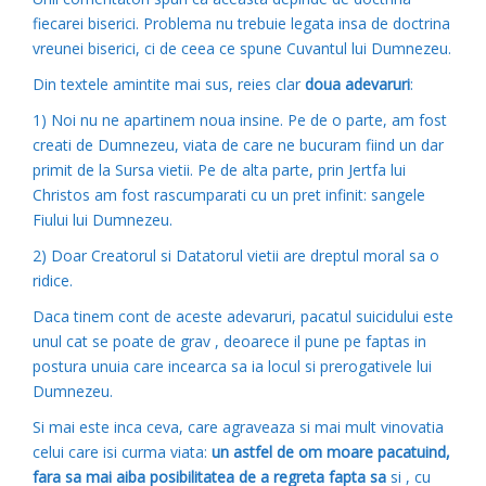
fiecarei biserici. Problema nu trebuie legata insa de doctrina
vreunei biserici, ci de ceea ce spune Cuvantul lui Dumnezeu.
Din textele amintite mai sus, reies clar
doua adevaruri
:
1) Noi nu ne apartinem noua insine. Pe de o parte, am fost
creati de Dumnezeu, viata de care ne bucuram fiind un dar
primit de la Sursa vietii. Pe de alta parte, prin Jertfa lui
Christos am fost rascumparati cu un pret infinit: sangele
Fiului lui Dumnezeu.
2) Doar Creatorul si Datatorul vietii are dreptul moral sa o
ridice.
Daca tinem cont de aceste adevaruri, pacatul suicidului este
unul cat se poate de grav , deoarece il pune pe faptas in
postura unuia care incearca sa ia locul si prerogativele lui
Dumnezeu.
Si mai este inca ceva, care agraveaza si mai mult vinovatia
celui care isi curma viata:
un astfel de om moare pacatuind,
fara sa mai aiba posibilitatea de a regreta fapta sa
si , cu