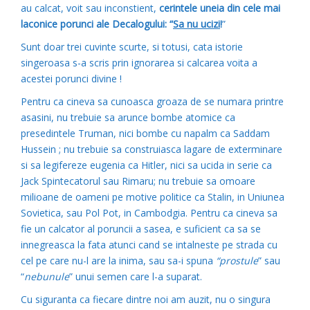
au calcat, voit sau inconstient,
cerintele uneia din cele mai
laconice porunci ale Decalogului: “
Sa nu ucizi
!
”
Sunt doar trei cuvinte scurte, si totusi, cata istorie
singeroasa s-a scris prin ignorarea si calcarea voita a
acestei porunci divine !
Pentru ca cineva sa cunoasca groaza de se numara printre
asasini, nu trebuie sa arunce bombe atomice ca
presedintele Truman, nici bombe cu napalm ca Saddam
Hussein ; nu trebuie sa construiasca lagare de exterminare
si sa legifereze eugenia ca Hitler, nici sa ucida in serie ca
Jack Spintecatorul sau Rimaru; nu trebuie sa omoare
milioane de oameni pe motive politice ca Stalin, in Uniunea
Sovietica, sau Pol Pot, in Cambodgia. Pentru ca cineva sa
fie un calcator al poruncii a sasea, e suficient ca sa se
innegreasca la fata atunci cand se intalneste pe strada cu
cel pe care nu-l are la inima, sau sa-i spuna
“prostule
” sau
“
nebunule
” unui semen care l-a suparat.
Cu siguranta ca fiecare dintre noi am auzit, nu o singura