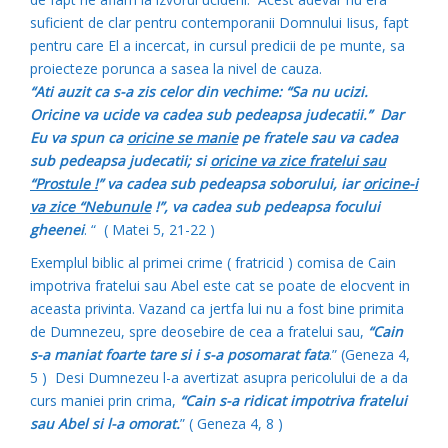
suficient de clar pentru contemporanii Domnului Iisus, fapt
pentru care El a incercat, in cursul predicii de pe munte, sa
proiecteze porunca a sasea la nivel de cauza.
“Ati auzit ca s-a zis celor din vechime: “Sa nu ucizi.
Oricine va ucide va cadea sub pedeapsa judecatii.” Dar
Eu va spun ca
oricine se manie
pe fratele sau va cadea
sub pedeapsa judecatii; si
oricine va zice fratelui sau
“Prostule !
” va cadea sub pedeapsa soborului, iar
oricine-i
va zice “Nebunule
!”, va cadea sub pedeapsa focului
gheenei
. “ ( Matei 5, 21-22 )
Exemplul biblic al primei crime ( fratricid ) comisa de Cain
impotriva fratelui sau Abel este cat se poate de elocvent in
aceasta privinta. Vazand ca jertfa lui nu a fost bine primita
de Dumnezeu, spre deosebire de cea a fratelui sau,
“Cain
s-a maniat foarte tare si i s-a posomarat fata
.” (Geneza 4,
5 ) Desi Dumnezeu l-a avertizat asupra pericolului de a da
curs maniei prin crima,
“Cain s-a ridicat impotriva fratelui
sau Abel si l-a omorat.
” ( Geneza 4, 8 )