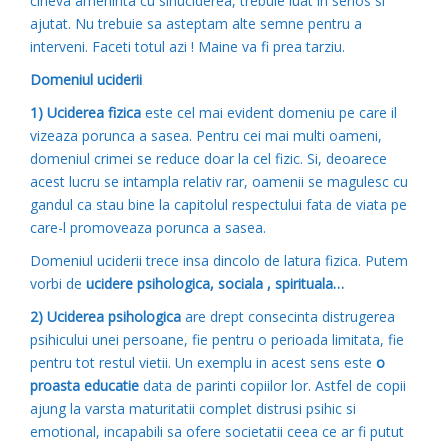
cineva ameninta cu sinuciderea, trebuie luat in serios si
ajutat. Nu trebuie sa asteptam alte semne pentru a
interveni. Faceti totul azi ! Maine va fi prea tarziu.
Domeniul uciderii
1)
Uciderea
fizica
este cel mai evident domeniu pe care il
vizeaza porunca a sasea. Pentru cei mai multi oameni,
domeniul crimei se reduce doar la cel fizic. Si, deoarece
acest lucru se intampla relativ rar, oamenii se magulesc cu
gandul ca stau bine la capitolul respectului fata de viata pe
care-l promoveaza porunca a sasea.
Domeniul uciderii trece insa dincolo de latura fizica. Putem
vorbi de
ucidere psihologica, sociala , spirituala…
2)
Uciderea psihologica
are drept consecinta distrugerea
psihicului unei persoane, fie pentru o perioada limitata, fie
pentru tot restul vietii. Un exemplu in acest sens este
o
proasta educatie
data de parinti copiilor lor. Astfel de copii
ajung la varsta maturitatii complet distrusi psihic si
emotional, incapabili sa ofere societatii ceea ce ar fi putut