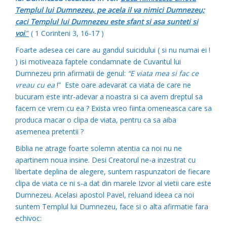
Templul lui Dumnezeu, pe acela il va nimici Dumnezeu;
caci Templul lui Dumnezeu este sfant si asa sunteti si
voi
.”
( 1 Corinteni 3, 16-17 )
Foarte adesea cei care au gandul suicidului ( si nu numai ei !
) isi motiveaza faptele condamnate de Cuvantul lui
Dumnezeu prin afirmatii de genul:
“E viata mea si fac ce
vreau cu ea
!” Este oare adevarat ca viata de care ne
bucuram este intr-adevar a noastra si ca avem dreptul sa
facem ce vrem cu ea ? Exista vreo fiinta omeneasca care sa
produca macar o clipa de viata, pentru ca sa aiba
asemenea pretentii ?
Biblia ne atrage foarte solemn atentia ca noi nu ne
apartinem noua insine. Desi Creatorul ne-a inzestrat cu
libertate deplina de alegere, suntem raspunzatori de fiecare
clipa de viata ce ni s-a dat din marele Izvor al vietii care este
Dumnezeu. Acelasi apostol Pavel, reluand ideea ca noi
suntem Templul lui Dumnezeu, face si o alta afirmatie fara
echivoc: