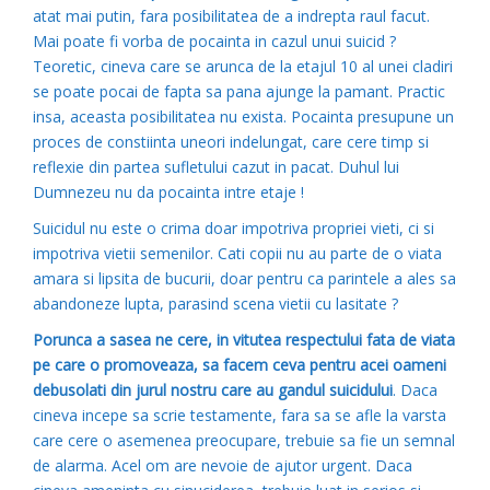
atat mai putin, fara posibilitatea de a indrepta raul facut.
Mai poate fi vorba de pocainta in cazul unui suicid ?
Teoretic, cineva care se arunca de la etajul 10 al unei cladiri
se poate pocai de fapta sa pana ajunge la pamant. Practic
insa, aceasta posibilitatea nu exista. Pocainta presupune un
proces de constiinta uneori indelungat, care cere timp si
reflexie din partea sufletului cazut in pacat. Duhul lui
Dumnezeu nu da pocainta intre etaje !
Suicidul nu este o crima doar impotriva propriei vieti, ci si
impotriva vietii semenilor. Cati copii nu au parte de o viata
amara si lipsita de bucurii, doar pentru ca parintele a ales sa
abandoneze lupta, parasind scena vietii cu lasitate ?
Porunca a sasea ne cere, in vitutea respectului fata de viata
pe care o promoveaza, sa facem ceva pentru acei oameni
debusolati din jurul nostru care au gandul suicidului
. Daca
cineva incepe sa scrie testamente, fara sa se afle la varsta
care cere o asemenea preocupare, trebuie sa fie un semnal
de alarma. Acel om are nevoie de ajutor urgent. Daca