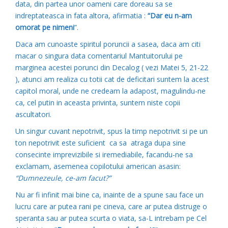
data, din partea unor oameni care doreau sa se
indreptateasca in fata altora, afirmatia :
“Dar eu n-am
omorat pe nimeni
”.
Daca am cunoaste spiritul poruncii a sasea, daca am citi
macar o singura data comentariul Mantuitorului pe
marginea acestei porunci din Decalog ( vezi Matei 5, 21-22
), atunci am realiza cu totii cat de deficitari suntem la acest
capitol moral, unde ne credeam la adapost, magulindu-ne
ca, cel putin in aceasta privinta, suntem niste copii
ascultatori.
Un singur cuvant nepotrivit, spus la timp nepotrivit si pe un
ton nepotrivit este suficient ca sa atraga dupa sine
consecinte imprevizibile si iremediabile, facandu-ne sa
exclamam, asemenea copilotului american asasin:
“Dumnezeule, ce-am facut?”
Nu ar fi infinit mai bine ca, inainte de a spune sau face un
lucru care ar putea rani pe cineva, care ar putea distruge o
speranta sau ar putea scurta o viata, sa-L intrebam pe Cel