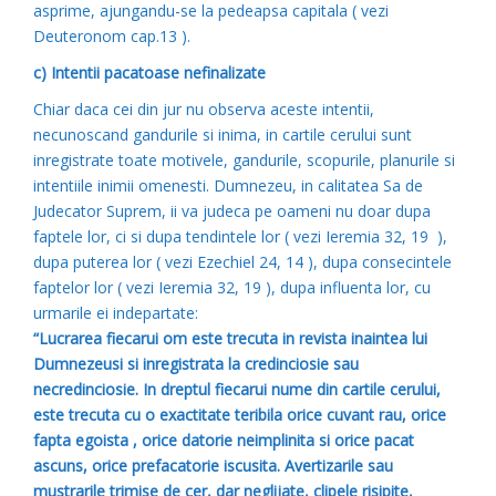
asprime, ajungandu-se la pedeapsa capitala ( vezi
Deuteronom cap.13 ).
c) Intentii pacatoase nefinalizate
Chiar daca cei din jur nu observa aceste intentii,
necunoscand gandurile si inima, in cartile cerului sunt
inregistrate toate motivele, gandurile, scopurile, planurile si
intentiile inimii omenesti. Dumnezeu, in calitatea Sa de
Judecator Suprem, ii va judeca pe oameni nu doar dupa
faptele lor, ci si dupa tendintele lor ( vezi Ieremia 32, 19 ),
dupa puterea lor ( vezi Ezechiel 24, 14 ), dupa consecintele
faptelor lor ( vezi Ieremia 32, 19 ), dupa influenta lor, cu
urmarile ei indepartate:
“Lucrarea fiecarui om este trecuta in revista inaintea lui
Dumnezeusi si inregistrata la credinciosie sau
necredinciosie. In dreptul fiecarui nume din cartile cerului,
este trecuta cu o exactitate teribila orice cuvant rau, orice
fapta egoista , orice datorie neimplinita si orice pacat
ascuns, orice prefacatorie iscusita. Avertizarile sau
mustrarile trimise de cer, dar neglijate, clipele risipite,