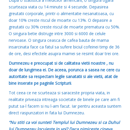
Dupa o statistica a medicilor americani, o singura tigara
scurteaza viata cu 14 minute si 4 secunde. Depasirea
greutatii corporale, printr-o alimentatie nesanatoasa, cu
doar 10% creste riscul de moarte cu 13%. O depasire a
greutatii cu 30% creste riscul de moarte prematura cu 50%.
O singura betie distruge intre 3000 si 6000 de celule
nervoase. O singura ceasca de cafea bauta de mama
insarcinata face ca fatul sa sufere biciul cofeinei timp de 36
de ore, desi efectele asupra mamei se resimt doar trei ore.
Dumnezeu e preocupat si de calitatea vietii noastre , nu
doar de lungimea ei. De aceea, porunca a sasea ne cere cu
autoritate sa respectam legile sanatatii si ale vietii, atat de
bine inserate pe paginile Scripturii
.
Tot ceea ce ne scurteaza si saraceste propria viata, in
realitate priveaza intreaga societate de binele pe care am fi
putut sa-l facem si nu l-am facut. Iar pentru aceasta suntem
direct raspunzatori in fata lui Dumnezeu.
“Nu stiti ca voi sunteti Templul lui Dumnezeu si ca Duhul
lui Dumnezeu locuieste in voi?
Daca nimiceste cineva