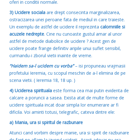
oferi in conditii normale.
3)
Ucidere sociala
are drept consecinta marginalizarea,
ostracizarea unei peroane fata de mediul in care traieste.
Un exemplu de astfel de ucidere il reprezinta
calomniile si
acuzele nedrepte
. Cine nu cunoaste gustul amar al unor
astfel de metode diabolice de ucidere ? Acest gen de
ucidere poate frange definitiv aripile unui suflet sensibil,
curmandu-i zborul vietii inainte de vreme.
“Haidem sa-l ucidem cu vorba”
– isi propuneau vrajmasii
profetului Ieremia, cu scopul meschin de a-l elimina de pe
scena vietii. ( Ieremia 18, 18 up. )
4)
Uciderea spirituala
este forma cea mai putin evidenta de
calcare a poruncii a sasea. Exista atat de multe forme de
ucidere spirituala incat doar simpla lor enumerare ar fi
dificila. Voi aminti totusi, telegrafic, cateva dintre ele:
a) Mania, ura si spiritul de razbunare
Atunci cand vorbim despre manie, ura si spirit de razbunare
de fapt ne aflam la izvorul uciderii. Acest adevar nu era