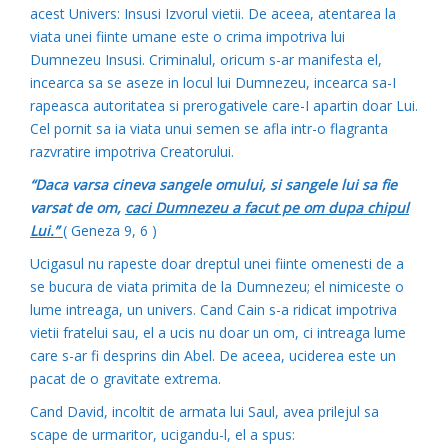
acest Univers: Insusi Izvorul vietii. De aceea, atentarea la
viata unei fiinte umane este o crima impotriva lui
Dumnezeu Insusi. Criminalul, oricum s-ar manifesta el,
incearca sa se aseze in locul lui Dumnezeu, incearca sa-I
rapeasca autoritatea si prerogativele care-I apartin doar Lui.
Cel pornit sa ia viata unui semen se afla intr-o flagranta
razvratire impotriva Creatorului.
“Daca varsa cineva sangele omului, si sangele lui sa fie
varsat de om,
caci Dumnezeu a facut pe om dupa chipul
Lui.”
( Geneza 9, 6 )
Ucigasul nu rapeste doar dreptul unei fiinte omenesti de a
se bucura de viata primita de la Dumnezeu; el nimiceste o
lume intreaga, un univers. Cand Cain s-a ridicat impotriva
vietii fratelui sau, el a ucis nu doar un om, ci intreaga lume
care s-ar fi desprins din Abel. De aceea, uciderea este un
pacat de o gravitate extrema.
Cand David, incoltit de armata lui Saul, avea prilejul sa
scape de urmaritor, ucigandu-l, el a spus: