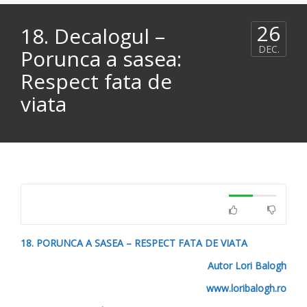
26
18. Decalogul –
DEC.
Porunca a sasea:
Respect fata de
viata
18. PORUNCA A SASEA – RESPECT FATA DE VIATA
Autor Lori Balogh
www.loribalogh.ro