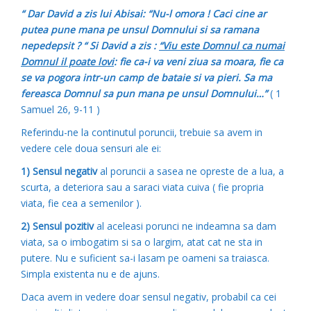
“ Dar David a zis lui Abisai: “Nu-l omora ! Caci cine ar
putea pune mana pe unsul Domnului si sa ramana
nepedepsit ? “ Si David a zis :
“Viu este Domnul ca numai
Domnul il poate lovi
: fie ca-i va veni ziua sa moara, fie ca
se va pogora intr-un camp de bataie si va pieri. Sa ma
fereasca Domnul sa pun mana pe unsul Domnului…”
( 1
Samuel 26, 9-11 )
Referindu-ne la continutul poruncii, trebuie sa avem in
vedere cele doua sensuri ale ei:
1) Sensul negativ
al poruncii a sasea ne opreste de a lua, a
scurta, a deteriora sau a saraci viata cuiva ( fie propria
viata, fie cea a semenilor ).
2) Sensul pozitiv
al aceleasi porunci ne indeamna sa dam
viata, sa o imbogatim si sa o largim, atat cat ne sta in
putere. Nu e suficient sa-i lasam pe oameni sa traiasca.
Simpla existenta nu e de ajuns.
Daca avem in vedere doar sensul negativ, probabil ca cei