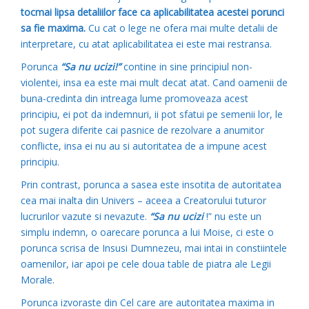
tocmai lipsa detaliilor face ca aplicabilitatea acestei porunci
sa fie maxima.
Cu cat o lege ne ofera mai multe detalii de
interpretare, cu atat aplicabilitatea ei este mai restransa.
Porunca
“Sa nu ucizi!”
contine in sine principiul non-
violentei, insa ea este mai mult decat atat. Cand oamenii de
buna-credinta din intreaga lume promoveaza acest
principiu, ei pot da indemnuri, ii pot sfatui pe semenii lor, le
pot sugera diferite cai pasnice de rezolvare a anumitor
conflicte, insa ei nu au si autoritatea de a impune acest
principiu.
Prin contrast, porunca a sasea este insotita de autoritatea
cea mai inalta din Univers – aceea a Creatorului tuturor
lucrurilor vazute si nevazute.
“Sa nu ucizi
!” nu este un
simplu indemn, o oarecare porunca a lui Moise, ci este o
porunca scrisa de Insusi Dumnezeu, mai intai in constiintele
oamenilor, iar apoi pe cele doua table de piatra ale Legii
Morale.
Porunca izvoraste din Cel care are autoritatea maxima in