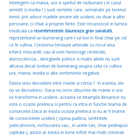
Intelegem ca mania, ura si spiritul de razbunare ( in cazul
amintit si invidia ! ) sunt seminte care, semanate pe terenul
inimii, pot aduce roadele amare ale uciderii, nu doar a altei
persoane, ci chiar a propriei fiinte. Este recunoscut in lumea
medicala ca
resentimentele dauneaza grav sanatatii
,
reprezentand un bumerang care-l va lovi in final chiar pe cel
ce le cultiva. Cresterea tensiunii arteriale cu riscul unui
infarct miocardic sau al unei hemoragii cerebrale,
ateroscleroza , dereglarile psihice si multe altele nu sunt
altceva decat lovituri de bumerang asupra celui ce cultiva
ura, mania, invidia si alte sentimente negative.
Exista vreo deosebire intre manie si crima ? In esenta, ele
nu se deosebesc. Daca nu orice izbucnire de manie si ura
se transforma in ucidere, aceasta se intampla deoarece nu
este o ocazie prielnica si pentru ca intra in functie teama de
consecinte.Daca ar exista ocazia prielnica si nu ar fi teama
de consecintele uciderii ( opinia publica, sentintele
judecatoresti, inchisoarea sau , in unele tari, chiar pedeapsa
capitala ), astazi ar exista in lume infinit mai multi criminali