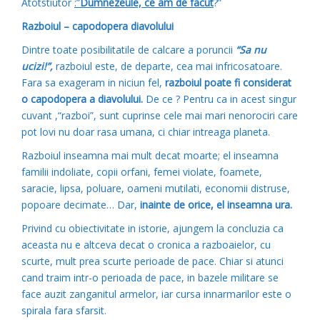
Atotstiutor
:”
Dumnezeule, ce am de facut
?”
Razboiul – capodopera diavolului
Dintre toate posibilitatile de calcare a poruncii
“Sa nu
ucizi!”,
razboiul este, de departe, cea mai infricosatoare.
Fara sa exageram in niciun fel,
razboiul poate fi considerat
o capodopera a diavolului.
De ce ? Pentru ca in acest singur
cuvant ,“razboi”, sunt cuprinse cele mai mari nenorociri care
pot lovi nu doar rasa umana, ci chiar intreaga planeta.
Razboiul inseamna mai mult decat moarte; el inseamna
familii indoliate, copii orfani, femei violate, foamete,
saracie, lipsa, poluare, oameni mutilati, economii distruse,
popoare decimate… Dar,
inainte de orice, el inseamna ura.
Privind cu obiectivitate in istorie, ajungem la concluzia ca
aceasta nu e altceva decat o cronica a razboaielor, cu
scurte, mult prea scurte perioade de pace. Chiar si atunci
cand traim intr-o perioada de pace, in bazele militare se
face auzit zanganitul armelor, iar cursa innarmarilor este o
spirala fara sfarsit.