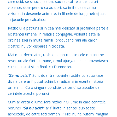
care ucid, se sinucid, se bat sau fac tot felul de lucruri
violente, doar pentru ca au dorit sa imite ceea ce au
vizionat in desenele animate, in filmele de lung metraj. sau
in jocurile pe calculator.
Razboiul a patruns si in cea mai delicata si profunda parte a
existentei umane: in relatiile conjugale. Violenta este la
ordinea zilei in multe familii, producand rani ale caror
cicatrici nu vor disparea niciodata.
Mai mult decat atat, razboiul a patruns in cele mai intime
resorturi ale fiintei umane, omul ajungand sa se razboiasca
cu sine insusi si, in final, cu Dumnezeu.
“Sa nu ucizi
!”
Sunt doar trei cuvinte rostite cu autoritate
divina care ar fi putut schimba radical si in esenta istoria
omenirii… Cu o singura conditie: ca omul sa asculte de
cerintele acestei porunci.
Cum ar arata o lume fara razboi ? O lume in care cerintele
poruncii
“
Sa nu ucizi
!” ar fi luate in serios, sub toate
aspectele, de catre toti oamenii ? Nici nu ne putem imagina