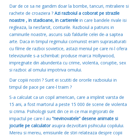
Dar de ce sa ne gandim doar la bombe, tancuri, mitraliere si
rachete de croaziera ?
Azi razboiul a coborat pe strazile
noastre , in stadioane, in cartierele
in care bandele rivale isi
regleaza, la nesfarsit, conturile. Razboiul a patruns in
caminurile noastre, ascuns sub faldurile celei de-a saptea
arte. Daca in timpul regimului comunist eram suprasaturati
cu filme de razboi sovietice, astazi meniul pe care ni-l ofera
televiziunile s-a schimbat: produse marca Hollywood,
impregnate din abundenta cu crime, violenta, coruptie, sex
si razboi: al omului impotriva omului.
Dar copiii nostri ? Sunt ei scutiti de ororile razboiului in
timpul de pace pe care-l traim ?
S-a calculat ca un copil american, care a implinit varsta de
15 ani, a fost martorul a peste 15 000 de scene de violenta
si crima. Psihologii sunt din ce in ce mai ingrijorati de
impactul pe care-l au
“nevinovatele” desene animate si
jocurile pe calculator
asupra dezvoltarii psihicului copilului.
Mereu si mereu, emisiunile de stiri relateaza despre copii