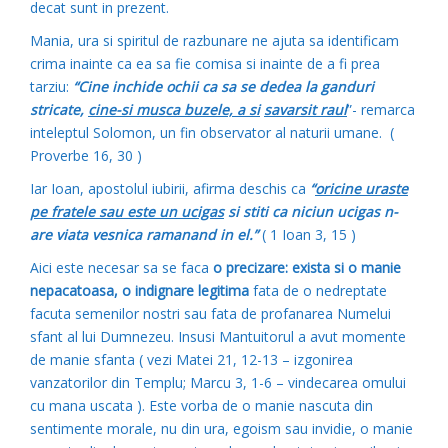
decat sunt in prezent.
Mania, ura si spiritul de razbunare ne ajuta sa identificam
crima inainte ca ea sa fie comisa si inainte de a fi prea
tarziu:
“Cine inchide ochii ca sa se dedea la ganduri
stricate,
cine-si musca buzele, a si
savarsit raul
”- remarca
inteleptul Solomon, un fin observator al naturii umane. (
Proverbe 16, 30 )
Iar Ioan, apostolul iubirii, afirma deschis ca
“
oricine uraste
pe fratele sau este un ucigas
si stiti ca niciun ucigas n-
are viata vesnica ramanand in el.”
( 1 Ioan 3, 15 )
Aici este necesar sa se faca
o precizare: exista si o manie
nepacatoasa, o indignare legitima
fata de o nedreptate
facuta semenilor nostri sau fata de profanarea Numelui
sfant al lui Dumnezeu. Insusi Mantuitorul a avut momente
de manie sfanta ( vezi Matei 21, 12-13 – izgonirea
vanzatorilor din Templu; Marcu 3, 1-6 – vindecarea omului
cu mana uscata ). Este vorba de o manie nascuta din
sentimente morale, nu din ura, egoism sau invidie, o manie