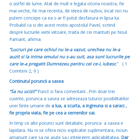
o astfel de lume. Atat de mult e legata istoria noastra, fie
mai veche, fie mai recenta, de ideea de razboi, incat nici nu
putem concepe ca ea s-ar fi putut desfasura in lipsa lui.
Probabil ca si din acest motiv apostolul Pavel, scriind
despre lucrurile vietii viitoare, traita de cei mantuiti pe Noul
Pamant, afirma:
“Lucruri pe care ochiul nu le-a vazut, urechea nu le-a
auzit si la inima omului nu s-au suit, asa sunt lucrurile pe
care le-a pregatit Dumnezeu pentru cei ce-L iubesc
.” ( 1
Corinteni 2, 9 )
Continutul poruncii a sasea
“Sa nu ucizi!”
Punct si fara comentarii…Prin doar trei
cuvinte, porunca a sasea se adreseaza tuturor posibilitatilor
unei fiinte umane de
a lua, a scurta, a ingreuna si a saraci ,
fie propria viata, fie pe cea a semenilor sai.
In timp ce alte porunci sunt detaliate, porunca a sasea e
lapidara. Nu ni se ofera nicio explicatie suplimentara, niciun
amanunt care sa ne ajute sa-i intelegem aplicabilitatea.
Dar