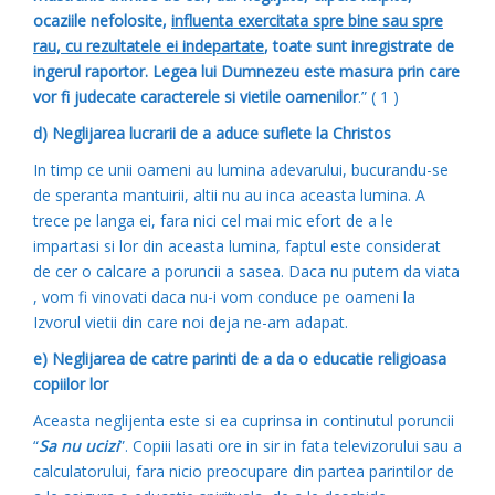
ocaziile nefolosite,
influenta exercitata spre bine sau spre
rau, cu rezultatele ei indepartate
, toate sunt inregistrate de
ingerul raportor. Legea lui Dumnezeu este masura prin care
vor fi judecate caracterele si vietile oamenilor
.” ( 1 )
d) Neglijarea lucrarii de a aduce suflete la Christos
In timp ce unii oameni au lumina adevarului, bucurandu-se
de speranta mantuirii, altii nu au inca aceasta lumina. A
trece pe langa ei, fara nici cel mai mic efort de a le
impartasi si lor din aceasta lumina, faptul este considerat
de cer o calcare a poruncii a sasea. Daca nu putem da viata
, vom fi vinovati daca nu-i vom conduce pe oameni la
Izvorul vietii din care noi deja ne-am adapat.
e) Neglijarea de catre parinti de a da o educatie religioasa
copiilor lor
Aceasta neglijenta este si ea cuprinsa in continutul poruncii
“
Sa nu ucizi
”. Copiii lasati ore in sir in fata televizorului sau a
calculatorului, fara nicio preocupare din partea parintilor de