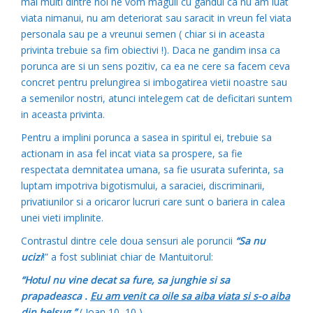
mai multi dintre noi ne vom maguli cu gandul ca nu am luat
viata nimanui, nu am deteriorat sau saracit in vreun fel viata
personala sau pe a vreunui semen ( chiar si in aceasta
privinta trebuie sa fim obiectivi !). Daca ne gandim insa ca
porunca are si un sens pozitiv, ca ea ne cere sa facem ceva
concret pentru prelungirea si imbogatirea vietii noastre sau
a semenilor nostri, atunci intelegem cat de deficitari suntem
in aceasta privinta.
Pentru a implini porunca a sasea in spiritul ei, trebuie sa
actionam in asa fel incat viata sa prospere, sa fie
respectata demnitatea umana, sa fie usurata suferinta, sa
luptam impotriva bigotismului, a saraciei, discriminarii,
privatiunilor si a oricaror lucruri care sunt o bariera in calea
unei vieti implinite.
Contrastul dintre cele doua sensuri ale poruncii
“Sa nu
ucizi
!” a fost subliniat chiar de Mantuitorul:
“Hotul nu vine decat sa fure, sa junghie si sa
prapadeasca .
Eu am venit ca oile sa aiba viata si s-o aiba
din belsug.”
( Ioan 10, 10 )