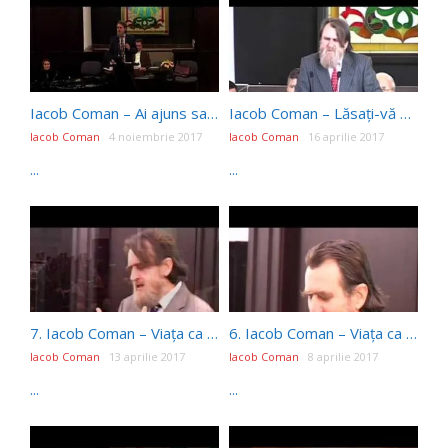
Iacob Coman – Ai ajuns sau încă mergi? (27 Octombrie 2017)
Iacob Coman – Lăsați-vă de sfințenie! (15 Aprilie 2017)
Iacob Coman
4 noiembrie 2017
Iacob Coman
16 aprilie 2017
...
...
7. Iacob Coman – Viața ca un alfabet
6. Iacob Coman – Viața ca o rugăminte
Iacob Coman
13 aprilie 2017
Iacob Coman
8 aprilie 2017
...
...