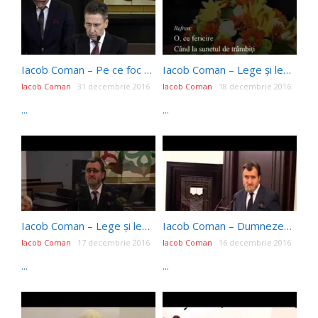
Iacob Coman – Pe ce foc pui lemne? (31.12.2016) [Program de sfărșit de an]
Iacob Coman – Lege și lege (17.12.2016)
Iacob Coman
31 decembrie 2016
Iacob Coman
18 decembrie 2016
...
...
Iacob Coman – Lege și lege (17.12.2016)
Iacob Coman – Dumnezeu mă va mântui? (14.12.2016)
Iacob Coman
17 decembrie 2016
Iacob Coman
16 decembrie 2016
...
...