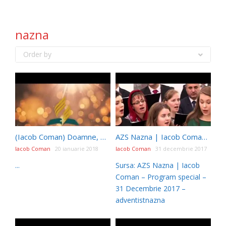
nazna
Order by
(Iacob Coman) Doamne, mai dă-ne un an! – Ionel Horneț
AZS Nazna | Iacob Coman – Program special – 31 Decembrie 2017
Iacob Coman
20 ianuarie 2018
Iacob Coman
31 decembrie 2017
...
Sursa: AZS Nazna | Iacob
Coman – Program special –
31 Decembrie 2017 –
adventistnazna