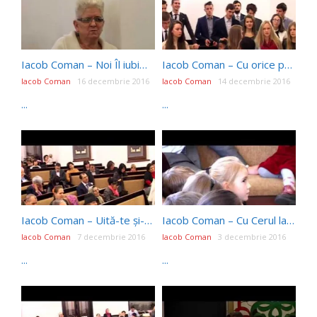
Iacob Coman – Noi Îl iubim pentru că El ne-a iubit intâi (10.12.2016)
Iacob Coman – Cu orice preț dar nu orice schimbare (09.12.2016)
Iacob Coman
16 decembrie 2016
Iacob Coman
14 decembrie 2016
...
...
Iacob Coman – Uită-te și-n altă parte (07.12.2016)
Iacob Coman – Cu Cerul la cei ce nu vor vedea Cerul (03.12.2016)
Iacob Coman
7 decembrie 2016
Iacob Coman
3 decembrie 2016
...
...