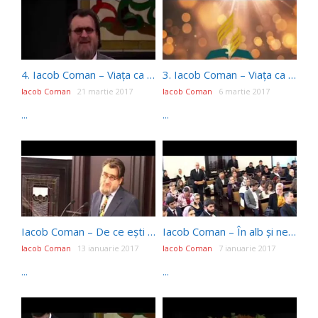
4. Iacob Coman – Viața ca o primăvară
3. Iacob Coman – Viața ca o lumânare
Iacob Coman
21 martie 2017
Iacob Coman
6 martie 2017
...
...
Iacob Coman – De ce ești aici? (11 Ianuarie 2017)
Iacob Coman – În alb și negru [Sfânta Cină] (7 Ianuarie 2017)
Iacob Coman
13 ianuarie 2017
Iacob Coman
7 ianuarie 2017
...
...