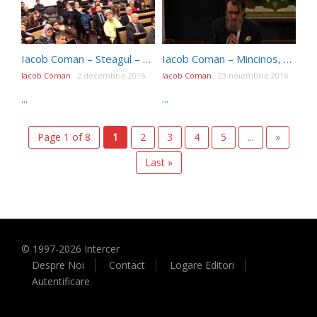
Iacob Coman – Steagul – valoare, dragoste și scop (12.02.2016)
Iacob Coman – Mincinos, neștiutor sau sfânt? (23.11.2016)
Iacob Coman
2 decembrie 2016
Iacob Coman
23 noiembrie 2016
...
...
Page 1 of 8
1
2
3
4
5
...
»
Last »
© 1997-
2026
Intercer
Despre Noi
Contact
Logare Editori
Autentificare