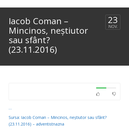
23
Iacob Coman –
NOV.
Mincinos, neștiutor
sau sfânt?
(23.11.2016)
…
Sursa: Iacob Coman – Mincinos, neștiutor sau sfânt?
(23.11.2016) – adventistnazna