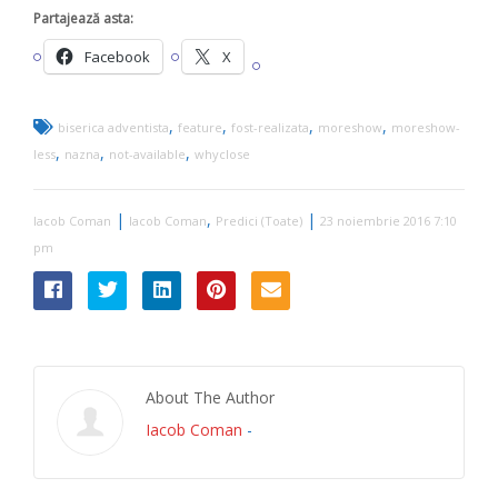
Partajează asta:
Facebook
X
,
,
,
,
biserica adventista
feature
fost-realizata
moreshow
moreshow-
,
,
,
less
nazna
not-available
whyclose
|
,
|
Iacob Coman
Iacob Coman
Predici (Toate)
23 noiembrie 2016 7:10
pm
About The Author
Iacob Coman
-