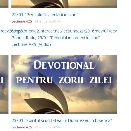
25/01 ”Pericolul încrederii în sine”
Lectiune AZS
24 ianuarie 2016
01/dev26.mp3
https://media2.intercer.net/lectiuneazs/2016/dev/01/dev25.mp3
Gabriel Radu; 25/01 ”Pericolul încrederii în sine”;
Lectiune AZS (Audio)
23/01 ”Spiritul și unitatea lui Dumnezeu în biserică”
Lectiune AZS
22 ianuarie 2016