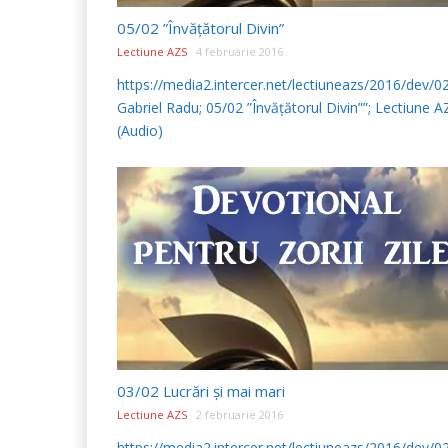
05/02 ”Învățătorul Divin”
Lectiune AZS
4 februarie 2016
https://media2.intercer.net/lectiuneazs/2016/dev/
Gabriel Radu; 05/02 ”Învățătorul Divin””; Lectiune A
(Audio)
03/02 Lucrări și mai mari
Lectiune AZS
2 februarie 2016
https://media2.intercer.net/lectiuneazs/2016/dev/