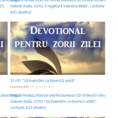
AZS
Gabriel Radu; 02/02 O legătură indestructibilă”; Lectiune
AZS (Audio)/
31/01 ”Să înaintăm ca biserică unită”
Lectiune AZS
30 ianuarie 2016
02/dev01.mp3
https://media2.intercer.net/lectiuneazs/2016/dev/01/dev31.mp3
Gabriel Radu; 31/01 ”Să înaintăm ca biserică unită”;
Lectiune AZS (Audio)