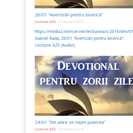
26/01 ”Avertizări pentru biserică”
Lectiune AZS
25 ianuarie 2016
https://media2.intercer.net/lectiuneazs/2016/dev/
Gabriel Radu; 26/01 ”Avertizări pentru biserică”;
Lectiune AZS (Audio)
24/01 ”Din unire se naște puterea”
Lectiune AZS
23 ianuarie 2016