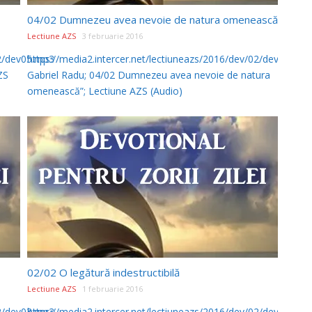
04/02 Dumnezeu avea nevoie de natura omenească
Lectiune AZS
3 februarie 2016
02/dev05.mp3
https://media2.intercer.net/lectiuneazs/2016/dev/02/dev04.mp3
ZS
Gabriel Radu; 04/02 Dumnezeu avea nevoie de natura
omenească”; Lectiune AZS (Audio)
02/02 O legătură indestructibilă
Lectiune AZS
1 februarie 2016
02/dev03.mp3
https://media2.intercer.net/lectiuneazs/2016/dev/02/dev02.mp3