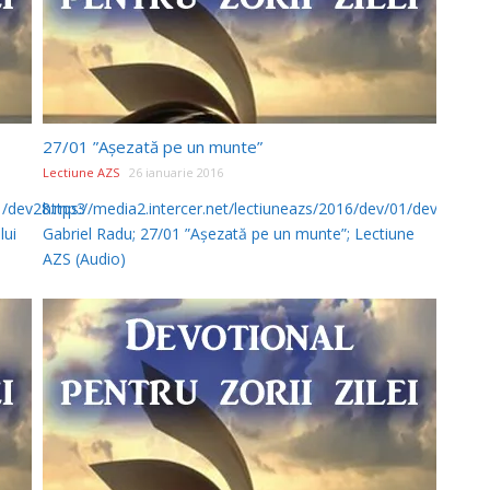
27/01 ”Așezată pe un munte”
Lectiune AZS
26 ianuarie 2016
01/dev28.mp3
https://media2.intercer.net/lectiuneazs/2016/dev/01/dev27.mp3
lui
Gabriel Radu; 27/01 ”Așezată pe un munte”; Lectiune
AZS (Audio)