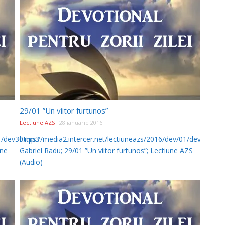
29/01 ”Un viitor furtunos”
Lectiune AZS
28 ianuarie 2016
01/dev30.mp3
https://media2.intercer.net/lectiuneazs/2016/dev/01/dev29.mp3
une
Gabriel Radu; 29/01 ”Un viitor furtunos”; Lectiune AZS
(Audio)