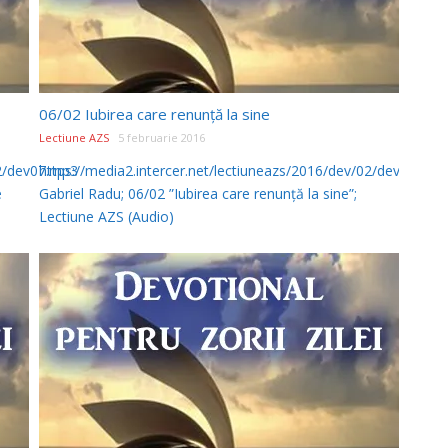
06/02 Iubirea care renunță la sine
Lectiune AZS
5 februarie 2016
02/dev07.mp3
https://media2.intercer.net/lectiuneazs/2016/dev/02/dev06.mp3
e
Gabriel Radu; 06/02 ”Iubirea care renunță la sine”;
Lectiune AZS (Audio)